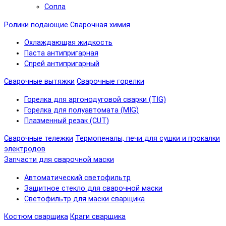
Сопла
Ролики подающие
Сварочная химия
Охлаждающая жидкость
Паста антипригарная
Спрей антипригарный
Сварочные вытяжки
Сварочные горелки
Горелка для аргонодуговой сварки (TIG)
Горелка для полуавтомата (MIG)
Плазменный резак (CUT)
Сварочные тележки
Термопеналы, печи для сушки и прокалки
электродов
Запчасти для сварочной маски
Автоматический светофильтр
Защитное стекло для сварочной маски
Светофильтр для маски сварщика
Костюм сварщика
Краги сварщика