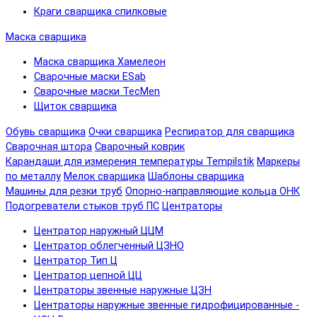
Краги сварщика спилковые
Маска сварщика
Маска сварщика Хамелеон
Сварочные маски ESab
Сварочные маски TecMen
Щиток сварщика
Обувь сварщика
Очки сварщика
Респиратор для сварщика
Сварочная штора
Сварочный коврик
Карандаши для измерения температуры Tempilstik
Маркеры
по металлу
Мелок сварщика
Шаблоны сварщика
Машины для резки труб
Опорно-направляющие кольца ОНК
Подогреватели стыков труб ПС
Центраторы
Центратор наружный ЦЦМ
Центратор облегченный ЦЗНО
Центратор Тип Ц
Центратор цепной ЦЦ
Центраторы звенные наружные ЦЗН
Центраторы наружные звенные гидрофицированные -