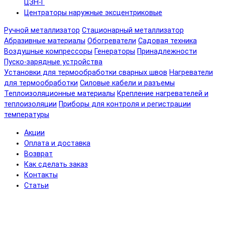
ЦЗН-Г
Центраторы наружные эксцентриковые
Ручной металлизатор
Стационарный металлизатор
Абразивные материалы
Обогреватели
Садовая техника
Воздушные компрессоры
Генераторы
Принадлежности
Пуско-зарядные устройства
Установки для термообработки сварных швов
Нагреватели
для термообработки
Силовые кабели и разъемы
Теплоизоляционные материалы
Крепление нагревателей и
теплоизоляции
Приборы для контроля и регистрации
температуры
Акции
Оплата и доставка
Возврат
Как сделать заказ
Контакты
Статьи