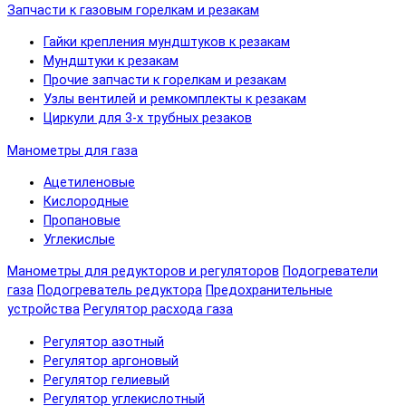
Запчасти к газовым горелкам и резакам
Гайки крепления мундштуков к резакам
Мундштуки к резакам
Прочие запчасти к горелкам и резакам
Узлы вентилей и ремкомплекты к резакам
Циркули для 3-х трубных резаков
Манометры для газа
Ацетиленовые
Кислородные
Пропановые
Углекислые
Манометры для редукторов и регуляторов
Подогреватели
газа
Подогреватель редуктора
Предохранительные
устройства
Регулятор расхода газа
Регулятор азотный
Регулятор аргоновый
Регулятор гелиевый
Регулятор углекислотный