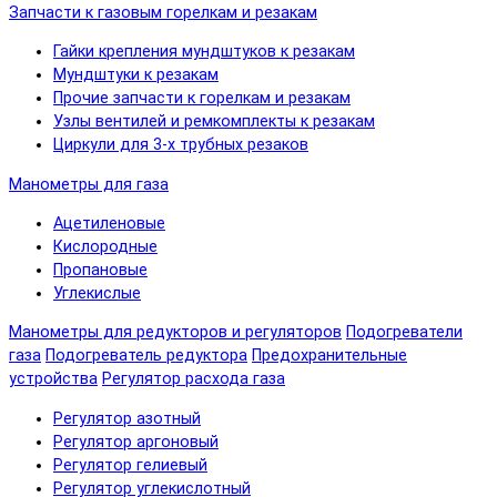
Запчасти к газовым горелкам и резакам
Гайки крепления мундштуков к резакам
Мундштуки к резакам
Прочие запчасти к горелкам и резакам
Узлы вентилей и ремкомплекты к резакам
Циркули для 3-х трубных резаков
Манометры для газа
Ацетиленовые
Кислородные
Пропановые
Углекислые
Манометры для редукторов и регуляторов
Подогреватели
газа
Подогреватель редуктора
Предохранительные
устройства
Регулятор расхода газа
Регулятор азотный
Регулятор аргоновый
Регулятор гелиевый
Регулятор углекислотный