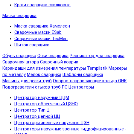
Краги сварщика спилковые
Маска сварщика
Маска сварщика Хамелеон
Сварочные маски ESab
Сварочные маски TecMen
Щиток сварщика
Обувь сварщика
Очки сварщика
Респиратор для сварщика
Сварочная штора
Сварочный коврик
Карандаши для измерения температуры Tempilstik
Маркеры
по металлу
Мелок сварщика
Шаблоны сварщика
Машины для резки труб
Опорно-направляющие кольца ОНК
Подогреватели стыков труб ПС
Центраторы
Центратор наружный ЦЦМ
Центратор облегченный ЦЗНО
Центратор Тип Ц
Центратор цепной ЦЦ
Центраторы звенные наружные ЦЗН
Центраторы наружные звенные гидрофицированные -