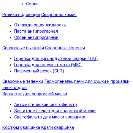
Сопла
Ролики подающие
Сварочная химия
Охлаждающая жидкость
Паста антипригарная
Спрей антипригарный
Сварочные вытяжки
Сварочные горелки
Горелка для аргонодуговой сварки (TIG)
Горелка для полуавтомата (MIG)
Плазменный резак (CUT)
Сварочные тележки
Термопеналы, печи для сушки и прокалки
электродов
Запчасти для сварочной маски
Автоматический светофильтр
Защитное стекло для сварочной маски
Светофильтр для маски сварщика
Костюм сварщика
Краги сварщика