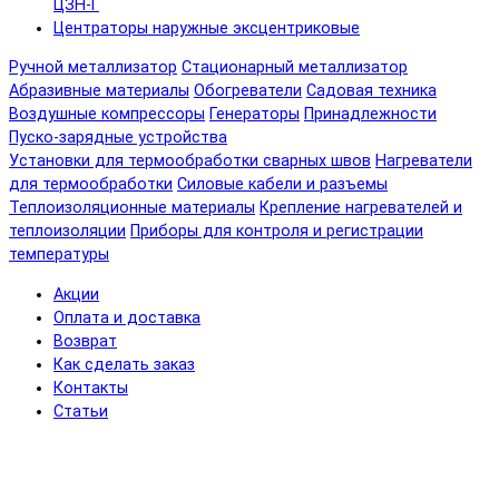
ЦЗН-Г
Центраторы наружные эксцентриковые
Ручной металлизатор
Стационарный металлизатор
Абразивные материалы
Обогреватели
Садовая техника
Воздушные компрессоры
Генераторы
Принадлежности
Пуско-зарядные устройства
Установки для термообработки сварных швов
Нагреватели
для термообработки
Силовые кабели и разъемы
Теплоизоляционные материалы
Крепление нагревателей и
теплоизоляции
Приборы для контроля и регистрации
температуры
Акции
Оплата и доставка
Возврат
Как сделать заказ
Контакты
Статьи