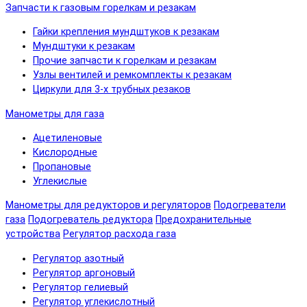
Запчасти к газовым горелкам и резакам
Гайки крепления мундштуков к резакам
Мундштуки к резакам
Прочие запчасти к горелкам и резакам
Узлы вентилей и ремкомплекты к резакам
Циркули для 3-х трубных резаков
Манометры для газа
Ацетиленовые
Кислородные
Пропановые
Углекислые
Манометры для редукторов и регуляторов
Подогреватели
газа
Подогреватель редуктора
Предохранительные
устройства
Регулятор расхода газа
Регулятор азотный
Регулятор аргоновый
Регулятор гелиевый
Регулятор углекислотный