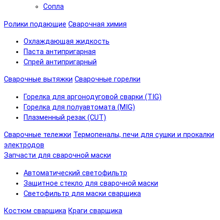
Сопла
Ролики подающие
Сварочная химия
Охлаждающая жидкость
Паста антипригарная
Спрей антипригарный
Сварочные вытяжки
Сварочные горелки
Горелка для аргонодуговой сварки (TIG)
Горелка для полуавтомата (MIG)
Плазменный резак (CUT)
Сварочные тележки
Термопеналы, печи для сушки и прокалки
электродов
Запчасти для сварочной маски
Автоматический светофильтр
Защитное стекло для сварочной маски
Светофильтр для маски сварщика
Костюм сварщика
Краги сварщика