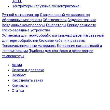
ЦЗН-Г
Центраторы наружные эксцентриковые
Ручной металлизатор
Стационарный металлизатор
Абразивные материалы
Обогреватели
Садовая техника
Воздушные компрессоры
Генераторы
Принадлежности
Пуско-зарядные устройства
Установки для термообработки сварных швов
Нагреватели
для термообработки
Силовые кабели и разъемы
Теплоизоляционные материалы
Крепление нагревателей и
теплоизоляции
Приборы для контроля и регистрации
температуры
Акции
Оплата и доставка
Возврат
Как сделать заказ
Контакты
Статьи