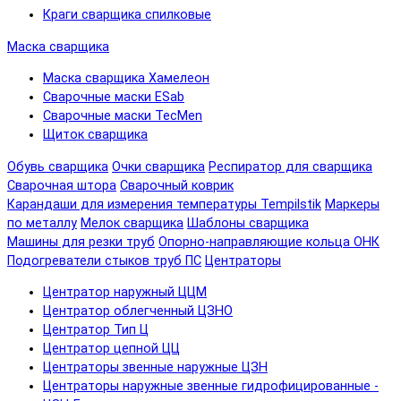
Краги сварщика спилковые
Маска сварщика
Маска сварщика Хамелеон
Сварочные маски ESab
Сварочные маски TecMen
Щиток сварщика
Обувь сварщика
Очки сварщика
Респиратор для сварщика
Сварочная штора
Сварочный коврик
Карандаши для измерения температуры Tempilstik
Маркеры
по металлу
Мелок сварщика
Шаблоны сварщика
Машины для резки труб
Опорно-направляющие кольца ОНК
Подогреватели стыков труб ПС
Центраторы
Центратор наружный ЦЦМ
Центратор облегченный ЦЗНО
Центратор Тип Ц
Центратор цепной ЦЦ
Центраторы звенные наружные ЦЗН
Центраторы наружные звенные гидрофицированные -