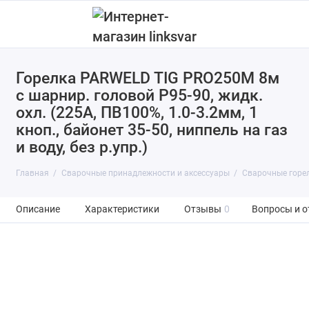
Горелка PARWELD TIG PRO250M 8м
Аппараты для заточки вольфрамовых
с шарнир. головой P95-90, жидк.
электродов
охл. (225А, ПВ100%, 1.0-3.2мм, 1
кноп., байонет 35-50, ниппель на газ
Аппараты очистки швов
и воду, без р.упр.)
Блоки водяного охлаждения горелки
Главная
Сварочные принадлежности и аксессуары
Сварочные горе
Магнитные фиксаторы и уголки
Описание
Характеристики
Отзывы
0
Вопросы и о
Подающие механизмы
Принадлежности для РДС сварки
Расходные материалы для горелок