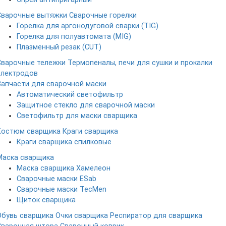
Сварочные вытяжки
Сварочные горелки
Горелка для аргонодуговой сварки (TIG)
Горелка для полуавтомата (MIG)
Плазменный резак (CUT)
Сварочные тележки
Термопеналы, печи для сушки и прокалки
электродов
Запчасти для сварочной маски
Автоматический светофильтр
Защитное стекло для сварочной маски
Светофильтр для маски сварщика
Костюм сварщика
Краги сварщика
Краги сварщика спилковые
Маска сварщика
Маска сварщика Хамелеон
Сварочные маски ESab
Сварочные маски TecMen
Щиток сварщика
Обувь сварщика
Очки сварщика
Респиратор для сварщика