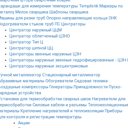
Сварочная штора
Сварочный коврик
Карандаши для измерения температуры Tempilstik
Маркеры по
металлу
Мелок сварщика
Шаблоны сварщика
Машины для резки труб
Опорно-направляющие кольца ОНК
Подогреватели стыков труб ПС
Центраторы
Центратор наружный ЦЦМ
Центратор облегченный ЦЗНО
Центратор Тип Ц
Центратор цепной ЦЦ
Центраторы звенные наружные ЦЗН
Центраторы наружные звенные гидрофицированные - ЦЗН-
Центраторы наружные эксцентриковые
Ручной металлизатор
Стационарный металлизатор
Абразивные материалы
Обогреватели
Садовая техника
Воздушные компрессоры
Генераторы
Принадлежности
Пуско-
зарядные устройства
Установки для термообработки сварных швов
Нагреватели для
термообработки
Силовые кабели и разъемы
Теплоизоляционны
материалы
Крепление нагревателей и теплоизоляции
Приборы
для контроля и регистрации температуры
Акции