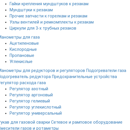
Гайки крепления мундштуков к резакам
Мундштуки к резакам
Прочие запчасти к горелкам и резакам
Узлы вентилей и ремкомплекты к резакам
Циркули для 3-х трубных резаков
Манометры для газа
Ацетиленовые
Кислородные
Пропановые
Углекислые
Манометры для редукторов и регуляторов
Подогреватели газа
Подогреватель редуктора
Предохранительные устройства
Регулятор расхода газа
Регулятор азотный
Регулятор аргоновый
Регулятор гелиевый
Регулятор углекислотный
Регулятор универсальный
Рукав для газовой сварки
Сетевое и рамповое оборудование
Смесители газов и ротаметры