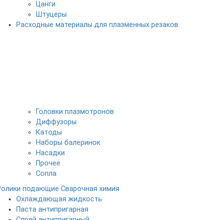
Цанги
Штуцеры
Расходные материалы для плазменных резаков
Головки плазмотронов
Диффузоры
Катоды
Наборы балеринок
Насадки
Прочее
Сопла
Ролики подающие
Сварочная химия
Охлаждающая жидкость
Паста антипригарная
Спрей антипригарный