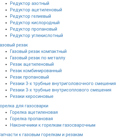
Редуктор азотный
Редуктор ацетиленовый
Редуктор гелиевый
Редуктор кислородный
Редуктор пропановый
Редуктор углекислотный
Газовый резак
Газовый резак компактный
Газовый резак по металлу
Резак ацетиленовый
Резак комбинированный
Резак пропановый
Резаки 3-х трубные внутриголовочного смешения
Резаки 3-х трубные внутрисоплового смешения
Резаки керосиновые
Горелка для газосварки
Горелка ацетиленовая
Горелка пропановая
Наконечники к горелкам газосварочным
Запчасти к газовым горелкам и резакам