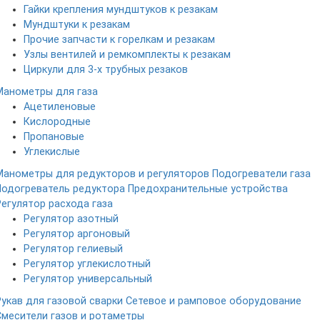
Гайки крепления мундштуков к резакам
Мундштуки к резакам
Прочие запчасти к горелкам и резакам
Узлы вентилей и ремкомплекты к резакам
Циркули для 3-х трубных резаков
Манометры для газа
Ацетиленовые
Кислородные
Пропановые
Углекислые
Манометры для редукторов и регуляторов
Подогреватели газа
Подогреватель редуктора
Предохранительные устройства
Регулятор расхода газа
Регулятор азотный
Регулятор аргоновый
Регулятор гелиевый
Регулятор углекислотный
Регулятор универсальный
Рукав для газовой сварки
Сетевое и рамповое оборудование
Смесители газов и ротаметры