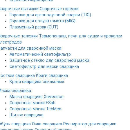
Сварочные вытяжки
Сварочные горелки
Горелка для аргонодуговой сварки (TIG)
Горелка для полуавтомата (MIG)
Плазменный резак (CUT)
Сварочные тележки
Термопеналы, печи для сушки и прокалки
электродов
Запчасти для сварочной маски
Автоматический светофильтр
Защитное стекло для сварочной маски
Светофильтр для маски сварщика
Костюм сварщика
Краги сварщика
Краги сварщика спилковые
Маска сварщика
Маска сварщика Хамелеон
Сварочные маски ESab
Сварочные маски TecMen
Щиток сварщика
Обувь сварщика
Очки сварщика
Респиратор для сварщика