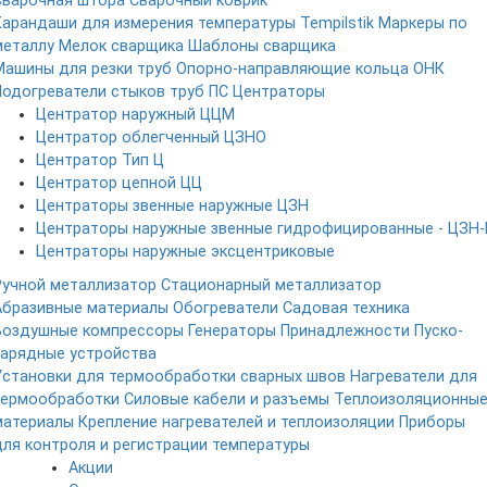
Сварочная штора
Сварочный коврик
Карандаши для измерения температуры Tempilstik
Маркеры по
металлу
Мелок сварщика
Шаблоны сварщика
Машины для резки труб
Опорно-направляющие кольца ОНК
Подогреватели стыков труб ПС
Центраторы
Центратор наружный ЦЦМ
Центратор облегченный ЦЗНО
Центратор Тип Ц
Центратор цепной ЦЦ
Центраторы звенные наружные ЦЗН
Центраторы наружные звенные гидрофицированные - ЦЗН-
Центраторы наружные эксцентриковые
Ручной металлизатор
Стационарный металлизатор
Абразивные материалы
Обогреватели
Садовая техника
Воздушные компрессоры
Генераторы
Принадлежности
Пуско-
зарядные устройства
Установки для термообработки сварных швов
Нагреватели для
термообработки
Силовые кабели и разъемы
Теплоизоляционны
материалы
Крепление нагревателей и теплоизоляции
Приборы
для контроля и регистрации температуры
Акции