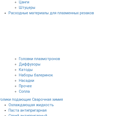
Цанги
Штуцеры
Расходные материалы для плазменных резаков
Головки плазмотронов
Диффузоры
Катоды
Наборы балеринок
Насадки
Прочее
Сопла
Ролики подающие
Сварочная химия
Охлаждающая жидкость
Паста антипригарная
Спрей антипригарный