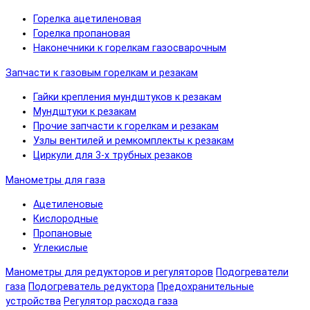
Горелка ацетиленовая
Горелка пропановая
Наконечники к горелкам газосварочным
Запчасти к газовым горелкам и резакам
Гайки крепления мундштуков к резакам
Мундштуки к резакам
Прочие запчасти к горелкам и резакам
Узлы вентилей и ремкомплекты к резакам
Циркули для 3-х трубных резаков
Манометры для газа
Ацетиленовые
Кислородные
Пропановые
Углекислые
Манометры для редукторов и регуляторов
Подогреватели
газа
Подогреватель редуктора
Предохранительные
устройства
Регулятор расхода газа