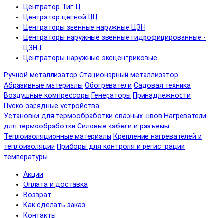
Центратор Тип Ц
Центратор цепной ЦЦ
Центраторы звенные наружные ЦЗН
Центраторы наружные звенные гидрофицированные -
ЦЗН-Г
Центраторы наружные эксцентриковые
Ручной металлизатор
Стационарный металлизатор
Абразивные материалы
Обогреватели
Садовая техника
Воздушные компрессоры
Генераторы
Принадлежности
Пуско-зарядные устройства
Установки для термообработки сварных швов
Нагреватели
для термообработки
Силовые кабели и разъемы
Теплоизоляционные материалы
Крепление нагревателей и
теплоизоляции
Приборы для контроля и регистрации
температуры
Акции
Оплата и доставка
Возврат
Как сделать заказ
Контакты