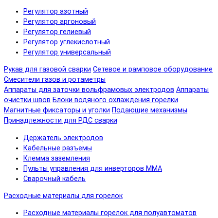
Регулятор азотный
Регулятор аргоновый
Регулятор гелиевый
Регулятор углекислотный
Регулятор универсальный
Рукав для газовой сварки
Сетевое и рамповое оборудование
Смесители газов и ротаметры
Аппараты для заточки вольфрамовых электродов
Аппараты
очистки швов
Блоки водяного охлаждения горелки
Магнитные фиксаторы и уголки
Подающие механизмы
Принадлежности для РДС сварки
Держатель электродов
Кабельные разъемы
Клемма заземления
Пульты управления для инверторов MMA
Сварочный кабель
Расходные материалы для горелок
Расходные материалы горелок для полуавтоматов