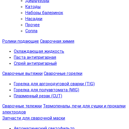
Диффузоры
Катоды
Наборы балеринок
Насадки
Прочее
Сопла
Ролики подающие
Сварочная химия
Охлаждающая жидкость
Паста антипригарная
Спрей антипригарный
Сварочные вытяжки
Сварочные горелки
Горелка для аргонодуговой сварки (TIG)
Горелка для полуавтомата (MIG)
Плазменный резак (CUT)
Сварочные тележки
Термопеналы, печи для сушки и прокалки
электродов
Запчасти для сварочной маски
Автоматический светофильтр