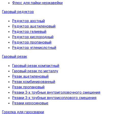
Флюс для пайки нержавейки
Газовый редуктор
Редуктор азотный
Редуктор ацетиленовый
Редуктор гелиевый
Редуктор кислородный
Редуктор пропановый
Редуктор углекислотный
Газовый резак
Газовый резак компактный
Газовый резак по металлу
Резак ацетиленовый
Резак комбинированный
Резак пропановый
Резаки 3-х трубные внутриголовочного смешения
Резаки 3-х трубные внутрисоплового смешения
Резаки керосиновые
Горелка для газосварки