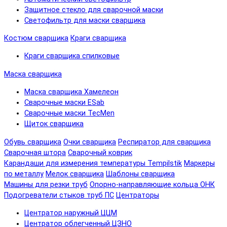
Защитное стекло для сварочной маски
Светофильтр для маски сварщика
Костюм сварщика
Краги сварщика
Краги сварщика спилковые
Маска сварщика
Маска сварщика Хамелеон
Сварочные маски ESab
Сварочные маски TecMen
Щиток сварщика
Обувь сварщика
Очки сварщика
Респиратор для сварщика
Сварочная штора
Сварочный коврик
Карандаши для измерения температуры Tempilstik
Маркеры
по металлу
Мелок сварщика
Шаблоны сварщика
Машины для резки труб
Опорно-направляющие кольца ОНК
Подогреватели стыков труб ПС
Центраторы
Центратор наружный ЦЦМ
Центратор облегченный ЦЗНО