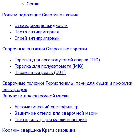
Сопла
Ролики подающие
Сварочная химия
Охлаждающая жидкость
Паста антипригарная
Спрей антипригарный
Сварочные вытяжки
Сварочные горелки
Горелка для аргонодуговой сварки (TIG)
Горелка для полуавтомата (MIG)
Плазменный резак (CUT)
Сварочные тележки
Термопеналы, печи для сушки и прокалки
электродов
Запчасти для сварочной маски
Автоматический светофильтр
Защитное стекло для сварочной маски
Светофильтр для маски сварщика
Костюм сварщика
Краги сварщика