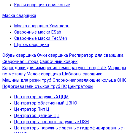
Краги сварщика спилковые
Маска сварщика
Маска сварщика Хамелеон
Сварочные маски ESab
Сварочные маски TecMen
Щиток сварщика
Обувь сварщика
Очки сварщика
Респиратор для сварщика
Сварочная штора
Сварочный коврик
Карандаши для измерения температуры Tempilstik
Маркеры
по металлу
Мелок сварщика
Шаблоны сварщика
Машины для резки труб
Опорно-направляющие кольца ОНК
Подогреватели стыков труб ПС
Центраторы
Центратор наружный ЦЦМ
Центратор облегченный ЦЗНО
Центратор Тип Ц
Центратор цепной ЦЦ
Центраторы звенные наружные ЦЗН
Центраторы наружные звенные гидрофицированные -