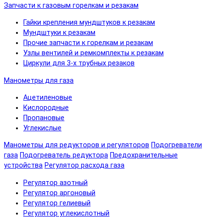
Запчасти к газовым горелкам и резакам
Гайки крепления мундштуков к резакам
Мундштуки к резакам
Прочие запчасти к горелкам и резакам
Узлы вентилей и ремкомплекты к резакам
Циркули для 3-х трубных резаков
Манометры для газа
Ацетиленовые
Кислородные
Пропановые
Углекислые
Манометры для редукторов и регуляторов
Подогреватели
газа
Подогреватель редуктора
Предохранительные
устройства
Регулятор расхода газа
Регулятор азотный
Регулятор аргоновый
Регулятор гелиевый
Регулятор углекислотный