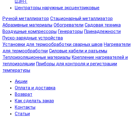
ЦЗН-Г
Центраторы наружные эксцентриковые
Ручной металлизатор
Стационарный металлизатор
Абразивные материалы
Обогреватели
Садовая техника
Воздушные компрессоры
Генераторы
Принадлежности
Пуско-зарядные устройства
Установки для термообработки сварных швов
Нагреватели
для термообработки
Силовые кабели и разъемы
Теплоизоляционные материалы
Крепление нагревателей и
теплоизоляции
Приборы для контроля и регистрации
температуры
Акции
Оплата и доставка
Возврат
Как сделать заказ
Контакты
Статьи