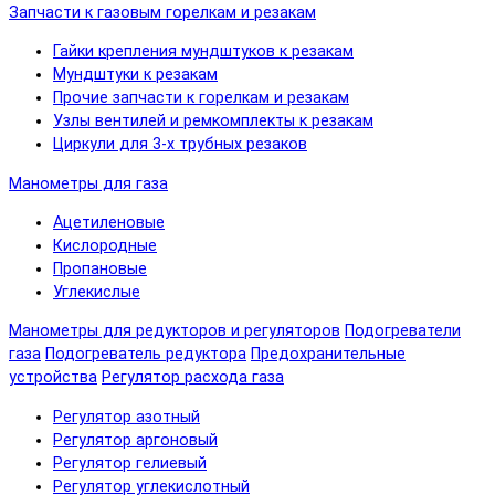
Запчасти к газовым горелкам и резакам
Гайки крепления мундштуков к резакам
Мундштуки к резакам
Прочие запчасти к горелкам и резакам
Узлы вентилей и ремкомплекты к резакам
Циркули для 3-х трубных резаков
Манометры для газа
Ацетиленовые
Кислородные
Пропановые
Углекислые
Манометры для редукторов и регуляторов
Подогреватели
газа
Подогреватель редуктора
Предохранительные
устройства
Регулятор расхода газа
Регулятор азотный
Регулятор аргоновый
Регулятор гелиевый
Регулятор углекислотный