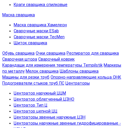
Краги сварщика спилковые
Маска сварщика
Маска сварщика Хамелеон
Сварочные маски ESab
Сварочные маски TecMen
Щиток сварщика
Обувь сварщика
Очки сварщика
Респиратор для сварщика
Сварочная штора
Сварочный коврик
Карандаши для измерения температуры Tempilstik
Маркеры
по металлу
Мелок сварщика
Шаблоны сварщика
Машины для резки труб
Опорно-направляющие кольца ОНК
Подогреватели стыков труб ПС
Центраторы
Центратор наружный ЦЦМ
Центратор облегченный ЦЗНО
Центратор Тип Ц
Центратор цепной ЦЦ
Центраторы звенные наружные ЦЗН
Центраторы наружные звенные гидрофицированные -