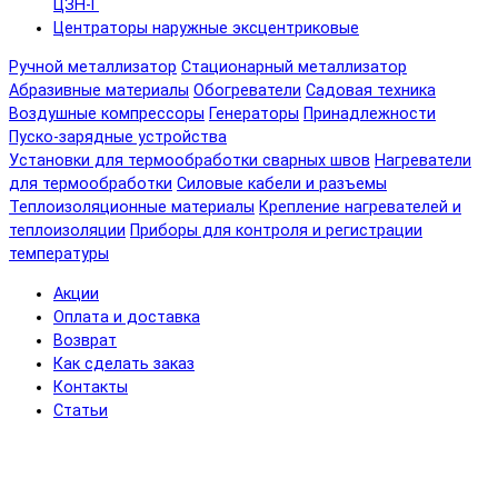
ЦЗН-Г
Центраторы наружные эксцентриковые
Ручной металлизатор
Стационарный металлизатор
Абразивные материалы
Обогреватели
Садовая техника
Воздушные компрессоры
Генераторы
Принадлежности
Пуско-зарядные устройства
Установки для термообработки сварных швов
Нагреватели
для термообработки
Силовые кабели и разъемы
Теплоизоляционные материалы
Крепление нагревателей и
теплоизоляции
Приборы для контроля и регистрации
температуры
Акции
Оплата и доставка
Возврат
Как сделать заказ
Контакты
Статьи