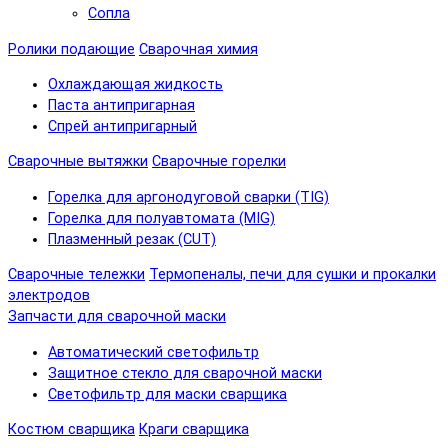
Сопла
Ролики подающие
Сварочная химия
Охлаждающая жидкость
Паста антипригарная
Спрей антипригарный
Сварочные вытяжки
Сварочные горелки
Горелка для аргонодуговой сварки (TIG)
Горелка для полуавтомата (MIG)
Плазменный резак (CUT)
Сварочные тележки
Термопеналы, печи для сушки и прокалки
электродов
Запчасти для сварочной маски
Автоматический светофильтр
Защитное стекло для сварочной маски
Светофильтр для маски сварщика
Костюм сварщика
Краги сварщика