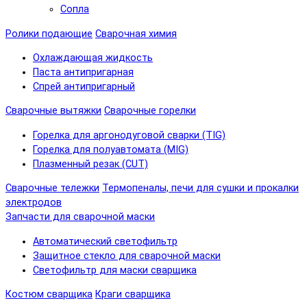
Сопла
Ролики подающие
Сварочная химия
Охлаждающая жидкость
Паста антипригарная
Спрей антипригарный
Сварочные вытяжки
Сварочные горелки
Горелка для аргонодуговой сварки (TIG)
Горелка для полуавтомата (MIG)
Плазменный резак (CUT)
Сварочные тележки
Термопеналы, печи для сушки и прокалки
электродов
Запчасти для сварочной маски
Автоматический светофильтр
Защитное стекло для сварочной маски
Светофильтр для маски сварщика
Костюм сварщика
Краги сварщика