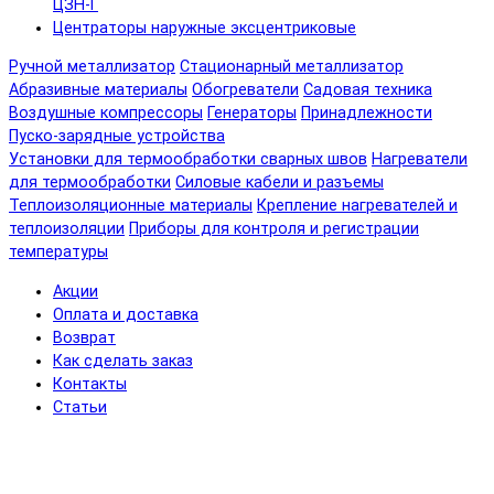
ЦЗН-Г
Центраторы наружные эксцентриковые
Ручной металлизатор
Стационарный металлизатор
Абразивные материалы
Обогреватели
Садовая техника
Воздушные компрессоры
Генераторы
Принадлежности
Пуско-зарядные устройства
Установки для термообработки сварных швов
Нагреватели
для термообработки
Силовые кабели и разъемы
Теплоизоляционные материалы
Крепление нагревателей и
теплоизоляции
Приборы для контроля и регистрации
температуры
Акции
Оплата и доставка
Возврат
Как сделать заказ
Контакты
Статьи