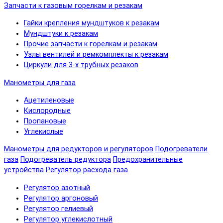
Запчасти к газовым горелкам и резакам
Гайки крепления мундштуков к резакам
Мундштуки к резакам
Прочие запчасти к горелкам и резакам
Узлы вентилей и ремкомплекты к резакам
Циркули для 3-х трубных резаков
Манометры для газа
Ацетиленовые
Кислородные
Пропановые
Углекислые
Манометры для редукторов и регуляторов
Подогреватели
газа
Подогреватель редуктора
Предохранительные
устройства
Регулятор расхода газа
Регулятор азотный
Регулятор аргоновый
Регулятор гелиевый
Регулятор углекислотный