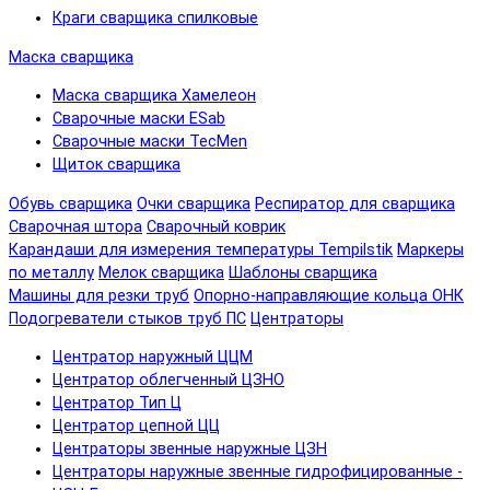
Краги сварщика спилковые
Маска сварщика
Маска сварщика Хамелеон
Сварочные маски ESab
Сварочные маски TecMen
Щиток сварщика
Обувь сварщика
Очки сварщика
Респиратор для сварщика
Сварочная штора
Сварочный коврик
Карандаши для измерения температуры Tempilstik
Маркеры
по металлу
Мелок сварщика
Шаблоны сварщика
Машины для резки труб
Опорно-направляющие кольца ОНК
Подогреватели стыков труб ПС
Центраторы
Центратор наружный ЦЦМ
Центратор облегченный ЦЗНО
Центратор Тип Ц
Центратор цепной ЦЦ
Центраторы звенные наружные ЦЗН
Центраторы наружные звенные гидрофицированные -