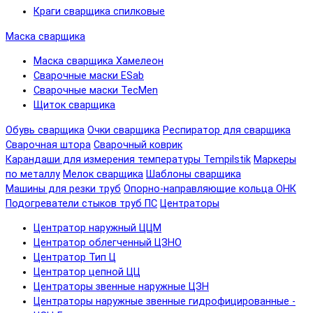
Краги сварщика спилковые
Маска сварщика
Маска сварщика Хамелеон
Сварочные маски ESab
Сварочные маски TecMen
Щиток сварщика
Обувь сварщика
Очки сварщика
Респиратор для сварщика
Сварочная штора
Сварочный коврик
Карандаши для измерения температуры Tempilstik
Маркеры
по металлу
Мелок сварщика
Шаблоны сварщика
Машины для резки труб
Опорно-направляющие кольца ОНК
Подогреватели стыков труб ПС
Центраторы
Центратор наружный ЦЦМ
Центратор облегченный ЦЗНО
Центратор Тип Ц
Центратор цепной ЦЦ
Центраторы звенные наружные ЦЗН
Центраторы наружные звенные гидрофицированные -