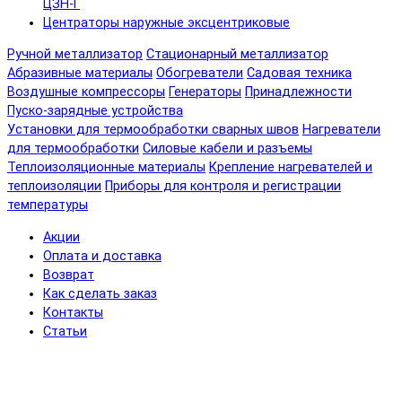
ЦЗН-Г
Центраторы наружные эксцентриковые
Ручной металлизатор
Стационарный металлизатор
Абразивные материалы
Обогреватели
Садовая техника
Воздушные компрессоры
Генераторы
Принадлежности
Пуско-зарядные устройства
Установки для термообработки сварных швов
Нагреватели
для термообработки
Силовые кабели и разъемы
Теплоизоляционные материалы
Крепление нагревателей и
теплоизоляции
Приборы для контроля и регистрации
температуры
Акции
Оплата и доставка
Возврат
Как сделать заказ
Контакты
Статьи