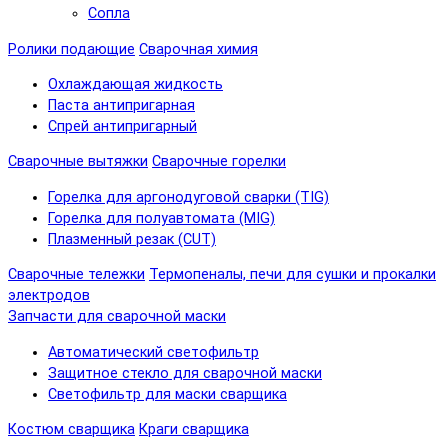
Сопла
Ролики подающие
Сварочная химия
Охлаждающая жидкость
Паста антипригарная
Спрей антипригарный
Сварочные вытяжки
Сварочные горелки
Горелка для аргонодуговой сварки (TIG)
Горелка для полуавтомата (MIG)
Плазменный резак (CUT)
Сварочные тележки
Термопеналы, печи для сушки и прокалки
электродов
Запчасти для сварочной маски
Автоматический светофильтр
Защитное стекло для сварочной маски
Светофильтр для маски сварщика
Костюм сварщика
Краги сварщика