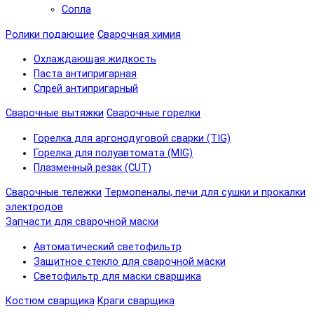
Сопла
Ролики подающие
Сварочная химия
Охлаждающая жидкость
Паста антипригарная
Спрей антипригарный
Сварочные вытяжки
Сварочные горелки
Горелка для аргонодуговой сварки (TIG)
Горелка для полуавтомата (MIG)
Плазменный резак (CUT)
Сварочные тележки
Термопеналы, печи для сушки и прокалки
электродов
Запчасти для сварочной маски
Автоматический светофильтр
Защитное стекло для сварочной маски
Светофильтр для маски сварщика
Костюм сварщика
Краги сварщика