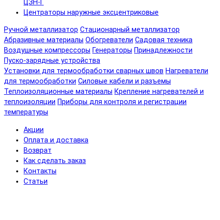
ЦЗН-Г
Центраторы наружные эксцентриковые
Ручной металлизатор
Стационарный металлизатор
Абразивные материалы
Обогреватели
Садовая техника
Воздушные компрессоры
Генераторы
Принадлежности
Пуско-зарядные устройства
Установки для термообработки сварных швов
Нагреватели
для термообработки
Силовые кабели и разъемы
Теплоизоляционные материалы
Крепление нагревателей и
теплоизоляции
Приборы для контроля и регистрации
температуры
Акции
Оплата и доставка
Возврат
Как сделать заказ
Контакты
Статьи