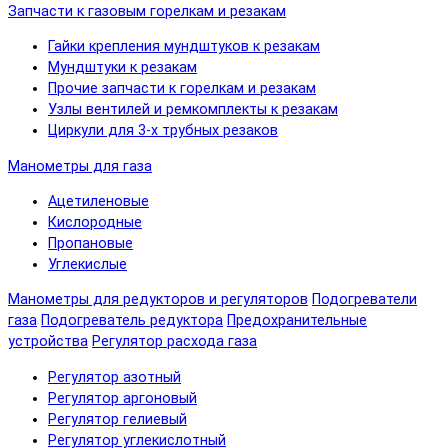
Запчасти к газовым горелкам и резакам
Гайки крепления мундштуков к резакам
Мундштуки к резакам
Прочие запчасти к горелкам и резакам
Узлы вентилей и ремкомплекты к резакам
Циркули для 3-х трубных резаков
Манометры для газа
Ацетиленовые
Кислородные
Пропановые
Углекислые
Манометры для редукторов и регуляторов
Подогреватели
газа
Подогреватель редуктора
Предохранительные
устройства
Регулятор расхода газа
Регулятор азотный
Регулятор аргоновый
Регулятор гелиевый
Регулятор углекислотный