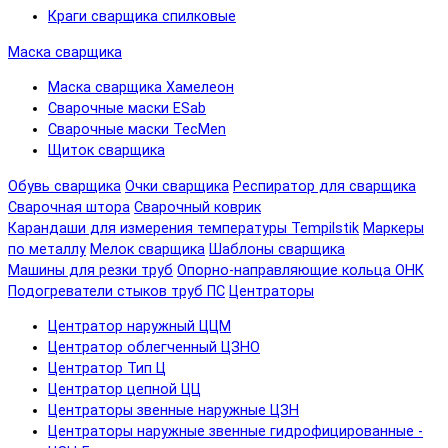
Краги сварщика спилковые
Маска сварщика
Маска сварщика Хамелеон
Сварочные маски ESab
Сварочные маски TecMen
Щиток сварщика
Обувь сварщика
Очки сварщика
Респиратор для сварщика
Сварочная штора
Сварочный коврик
Карандаши для измерения температуры Tempilstik
Маркеры
по металлу
Мелок сварщика
Шаблоны сварщика
Машины для резки труб
Опорно-направляющие кольца ОНК
Подогреватели стыков труб ПС
Центраторы
Центратор наружный ЦЦМ
Центратор облегченный ЦЗНО
Центратор Тип Ц
Центратор цепной ЦЦ
Центраторы звенные наружные ЦЗН
Центраторы наружные звенные гидрофицированные -