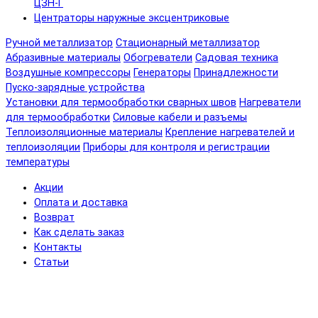
ЦЗН-Г
Центраторы наружные эксцентриковые
Ручной металлизатор
Стационарный металлизатор
Абразивные материалы
Обогреватели
Садовая техника
Воздушные компрессоры
Генераторы
Принадлежности
Пуско-зарядные устройства
Установки для термообработки сварных швов
Нагреватели
для термообработки
Силовые кабели и разъемы
Теплоизоляционные материалы
Крепление нагревателей и
теплоизоляции
Приборы для контроля и регистрации
температуры
Акции
Оплата и доставка
Возврат
Как сделать заказ
Контакты
Статьи