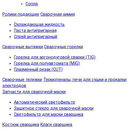
Сопла
Ролики подающие
Сварочная химия
Охлаждающая жидкость
Паста антипригарная
Спрей антипригарный
Сварочные вытяжки
Сварочные горелки
Горелка для аргонодуговой сварки (TIG)
Горелка для полуавтомата (MIG)
Плазменный резак (CUT)
Сварочные тележки
Термопеналы, печи для сушки и прокалки
электродов
Запчасти для сварочной маски
Автоматический светофильтр
Защитное стекло для сварочной маски
Светофильтр для маски сварщика
Костюм сварщика
Краги сварщика