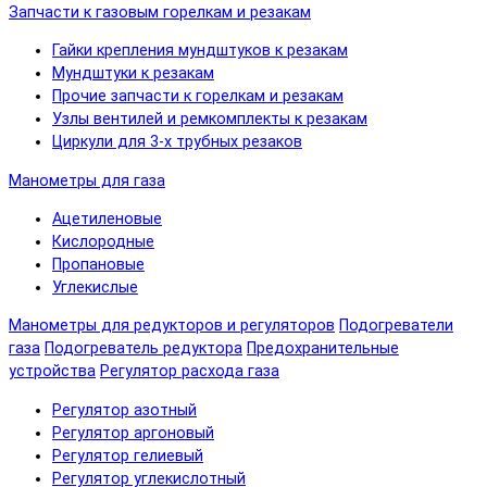
Запчасти к газовым горелкам и резакам
Гайки крепления мундштуков к резакам
Мундштуки к резакам
Прочие запчасти к горелкам и резакам
Узлы вентилей и ремкомплекты к резакам
Циркули для 3-х трубных резаков
Манометры для газа
Ацетиленовые
Кислородные
Пропановые
Углекислые
Манометры для редукторов и регуляторов
Подогреватели
газа
Подогреватель редуктора
Предохранительные
устройства
Регулятор расхода газа
Регулятор азотный
Регулятор аргоновый
Регулятор гелиевый
Регулятор углекислотный