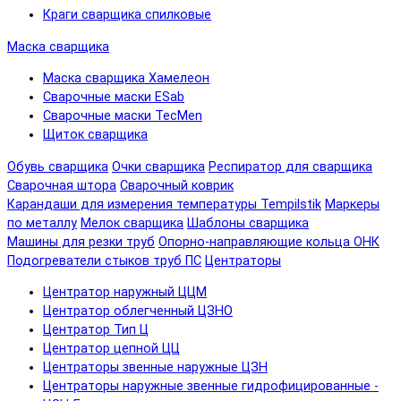
Краги сварщика спилковые
Маска сварщика
Маска сварщика Хамелеон
Сварочные маски ESab
Сварочные маски TecMen
Щиток сварщика
Обувь сварщика
Очки сварщика
Респиратор для сварщика
Сварочная штора
Сварочный коврик
Карандаши для измерения температуры Tempilstik
Маркеры
по металлу
Мелок сварщика
Шаблоны сварщика
Машины для резки труб
Опорно-направляющие кольца ОНК
Подогреватели стыков труб ПС
Центраторы
Центратор наружный ЦЦМ
Центратор облегченный ЦЗНО
Центратор Тип Ц
Центратор цепной ЦЦ
Центраторы звенные наружные ЦЗН
Центраторы наружные звенные гидрофицированные -