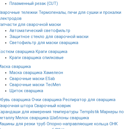
Плазменный резак (CUT)
Сварочные тележки
Термопеналы, печи для сушки и прокалки
электродов
Запчасти для сварочной маски
Автоматический светофильтр
Защитное стекло для сварочной маски
Светофильтр для маски сварщика
Костюм сварщика
Краги сварщика
Краги сварщика спилковые
Маска сварщика
Маска сварщика Хамелеон
Сварочные маски ESab
Сварочные маски TecMen
Щиток сварщика
Обувь сварщика
Очки сварщика
Респиратор для сварщика
Сварочная штора
Сварочный коврик
Карандаши для измерения температуры Tempilstik
Маркеры по
металлу
Мелок сварщика
Шаблоны сварщика
Машины для резки труб
Опорно-направляющие кольца ОНК