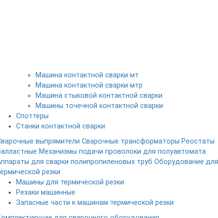
Машина контактной сварки мт
Машина контактной сварки мтр
Машина стыковой контактной сварки
Машины точечной контактной сварки
Споттеры
Станки контактной сварки
Сварочные выпрямители
Сварочные трансформаторы
Реостаты
балластные
Механизмы подачи проволоки для полуавтомата
Аппараты для сварки полипропиленовых труб
Оборудование дл
термической резки
Машины для термической резки
Резаки машинные
Запасные части к машинам термической резки
Комплектующие для сварочного оборудования