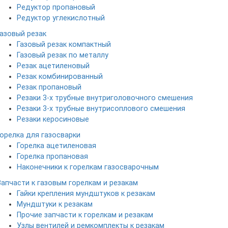
Редуктор пропановый
Редуктор углекислотный
Газовый резак
Газовый резак компактный
Газовый резак по металлу
Резак ацетиленовый
Резак комбинированный
Резак пропановый
Резаки 3-х трубные внутриголовочного смешения
Резаки 3-х трубные внутрисоплового смешения
Резаки керосиновые
Горелка для газосварки
Горелка ацетиленовая
Горелка пропановая
Наконечники к горелкам газосварочным
Запчасти к газовым горелкам и резакам
Гайки крепления мундштуков к резакам
Мундштуки к резакам
Прочие запчасти к горелкам и резакам
Узлы вентилей и ремкомплекты к резакам