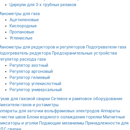
Циркули для 3-х трубных резаков
Манометры для газа
Ацетиленовые
Кислородные
Пропановые
Углекислые
Манометры для редукторов и регуляторов
Подогреватели газа
Подогреватель редуктора
Предохранительные устройства
Регулятор расхода газа
Регулятор азотный
Регулятор аргоновый
Регулятор гелиевый
Регулятор углекислотный
Регулятор универсальный
Рукав для газовой сварки
Сетевое и рамповое оборудование
Смесители газов и ротаметры
Аппараты для заточки вольфрамовых электродов
Аппараты
очистки швов
Блоки водяного охлаждения горелки
Магнитные
фиксаторы и уголки
Подающие механизмы
Принадлежности для
РДС сварки