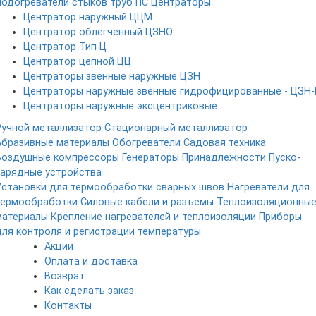
Подогреватели стыков труб ПС
Центраторы
Центратор наружный ЦЦМ
Центратор облегченный ЦЗНО
Центратор Тип Ц
Центратор цепной ЦЦ
Центраторы звенные наружные ЦЗН
Центраторы наружные звенные гидрофицированные - ЦЗН-
Центраторы наружные эксцентриковые
Ручной металлизатор
Стационарный металлизатор
Абразивные материалы
Обогреватели
Садовая техника
Воздушные компрессоры
Генераторы
Принадлежности
Пуско-
зарядные устройства
Установки для термообработки сварных швов
Нагреватели для
термообработки
Силовые кабели и разъемы
Теплоизоляционны
материалы
Крепление нагревателей и теплоизоляции
Приборы
для контроля и регистрации температуры
Акции
Оплата и доставка
Возврат
Как сделать заказ
Контакты