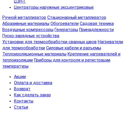
ЦЗН-Г
Центраторы наружные эксцентриковые
Ручной металлизатор
Стационарный металлизатор
Абразивные материалы
Обогреватели
Садовая техника
Воздушные компрессоры
Генераторы
Принадлежности
Пуско-зарядные устройства
Установки для термообработки сварных швов
Нагреватели
для термообработки
Силовые кабели и разъемы
Теплоизоляционные материалы
Крепление нагревателей и
теплоизоляции
Приборы для контроля и регистрации
температуры
Акции
Оплата и доставка
Возврат
Как сделать заказ
Контакты
Статьи