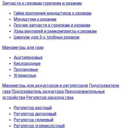
Запчасти к газовым горелкам и резакам
Гайки крепления мундштуков к резакам
Мундштуки к резакам
Прочие запчасти к горелкам и резакам
Узлы вентилей и ремкомплекты к резакам
Циркули для 3-х трубных резаков
Манометры для газа
Ацетиленовые
Кислородные
Пропановые
Углекислые
Манометры для редукторов и регуляторов
Подогреватели
газа
Подогреватель редуктора
Предохранительные
устройства
Регулятор расхода газа
Регулятор азотный
Регулятор аргоновый
Регулятор гелиевый
Регулятор углекислотный