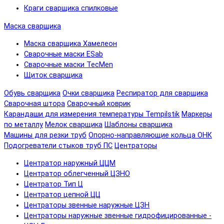
Краги сварщика спилковые
Маска сварщика
Маска сварщика Хамелеон
Сварочные маски ESab
Сварочные маски TecMen
Щиток сварщика
Обувь сварщика
Очки сварщика
Респиратор для сварщика
Сварочная штора
Сварочный коврик
Карандаши для измерения температуры Tempilstik
Маркеры
по металлу
Мелок сварщика
Шаблоны сварщика
Машины для резки труб
Опорно-направляющие кольца ОНК
Подогреватели стыков труб ПС
Центраторы
Центратор наружный ЦЦМ
Центратор облегченный ЦЗНО
Центратор Тип Ц
Центратор цепной ЦЦ
Центраторы звенные наружные ЦЗН
Центраторы наружные звенные гидрофицированные -