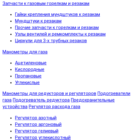
Запчасти к газовым горелкам и резакам
Гайки крепления мундштуков к резакам
Мундштуки к резакам
Прочие запчасти к горелкам и резакам
Узлы вентилей и ремкомплекты к резакам
Циркули для 3-х трубных резаков
Манометры для газа
Ацетиленовые
Кислородные
Пропановые
Углекислые
Манометры для редукторов и регуляторов
Подогреватели
газа
Подогреватель редуктора
Предохранительные
устройства
Регулятор расхода газа
Регулятор азотный
Регулятор аргоновый
Регулятор гелиевый
Регулятор углекислотный