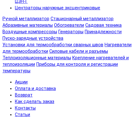
ЦЗН-Г
Центраторы наружные эксцентриковые
Ручной металлизатор
Стационарный металлизатор
Абразивные материалы
Обогреватели
Садовая техника
Воздушные компрессоры
Генераторы
Принадлежности
Пуско-зарядные устройства
Установки для термообработки сварных швов
Нагреватели
для термообработки
Силовые кабели и разъемы
Теплоизоляционные материалы
Крепление нагревателей и
теплоизоляции
Приборы для контроля и регистрации
температуры
Акции
Оплата и доставка
Возврат
Как сделать заказ
Контакты
Статьи