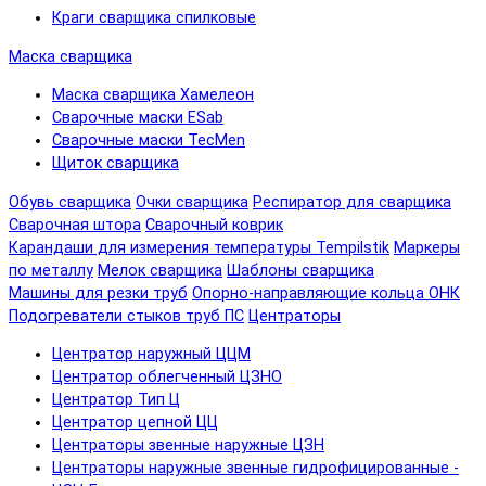
Краги сварщика спилковые
Маска сварщика
Маска сварщика Хамелеон
Сварочные маски ESab
Сварочные маски TecMen
Щиток сварщика
Обувь сварщика
Очки сварщика
Респиратор для сварщика
Сварочная штора
Сварочный коврик
Карандаши для измерения температуры Tempilstik
Маркеры
по металлу
Мелок сварщика
Шаблоны сварщика
Машины для резки труб
Опорно-направляющие кольца ОНК
Подогреватели стыков труб ПС
Центраторы
Центратор наружный ЦЦМ
Центратор облегченный ЦЗНО
Центратор Тип Ц
Центратор цепной ЦЦ
Центраторы звенные наружные ЦЗН
Центраторы наружные звенные гидрофицированные -