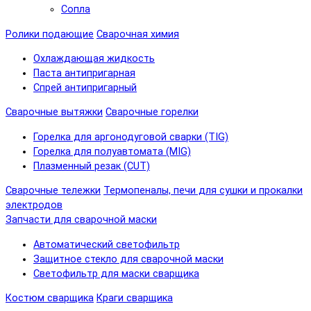
Сопла
Ролики подающие
Сварочная химия
Охлаждающая жидкость
Паста антипригарная
Спрей антипригарный
Сварочные вытяжки
Сварочные горелки
Горелка для аргонодуговой сварки (TIG)
Горелка для полуавтомата (MIG)
Плазменный резак (CUT)
Сварочные тележки
Термопеналы, печи для сушки и прокалки
электродов
Запчасти для сварочной маски
Автоматический светофильтр
Защитное стекло для сварочной маски
Светофильтр для маски сварщика
Костюм сварщика
Краги сварщика