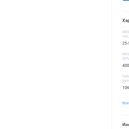
Ха
MIG
ток
25-
MIG
60%
40
Габ
раз
10
Все
Ин