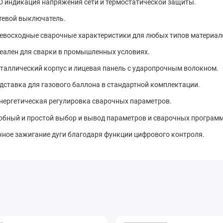
D индикация напряжения сети и термостатической защиты.
тевой выключатель.
евосходные сварочные характеристики для любых типов материало
еален для сварки в промышленных условиях.
таллический корпус и лицевая панель с ударопрочным волокном.
дставка для газового баллона в стандартной комплектации.
нергетическая регулировка сварочных параметров.
обный и простой выбор и вывод параметров и сварочных программ
чное зажигание дуги благодаря функции цифрового контроля.
евосходные сварочные характеристики для сварки MIG/MAG любых