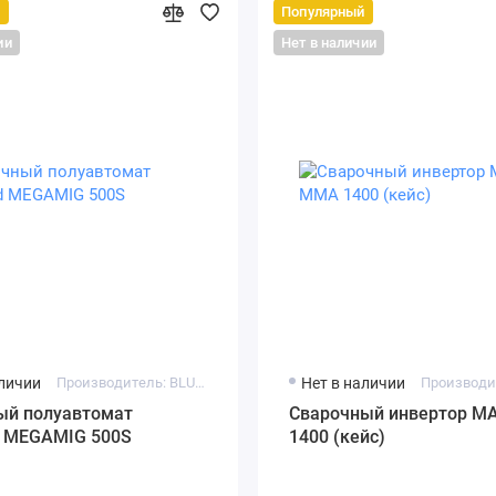
й
Популярный
ии
Нет в наличии
аличии
Производитель: BLUEWELD
Нет в наличии
ый полуавтомат
Сварочный инвертор M
d MEGAMIG 500S
1400 (кейс)