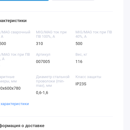
рактеристики
/MAG cварочный
MIG/MAG ток при
MIG/MAG ток при ПВ
, А
ПВ 100%, А
40%, А
500
310
500
/MAG ток при ПВ
Артикул
Вес, кг
, А
007005
116
0
аритные
Диаметр стальной
Класс защиты
меры, мм
проволоки (min-
IP23S
max), мм
60x600x780
0,6-1,6
 характеристики
формация о доставке