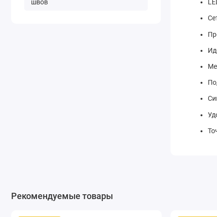
LE
швов
Се
Пр
Ид
Ме
По
Си
Уд
То
Пр
Рекомендуемые товары