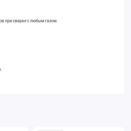
в при сварке с любым газом.
.
 типов материалов с любым газом