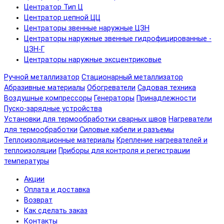
Центратор Тип Ц
Центратор цепной ЦЦ
Центраторы звенные наружные ЦЗН
Центраторы наружные звенные гидрофицированные -
ЦЗН-Г
Центраторы наружные эксцентриковые
Ручной металлизатор
Стационарный металлизатор
Абразивные материалы
Обогреватели
Садовая техника
Воздушные компрессоры
Генераторы
Принадлежности
Пуско-зарядные устройства
Установки для термообработки сварных швов
Нагреватели
для термообработки
Силовые кабели и разъемы
Теплоизоляционные материалы
Крепление нагревателей и
теплоизоляции
Приборы для контроля и регистрации
температуры
Акции
Оплата и доставка
Возврат
Как сделать заказ
Контакты