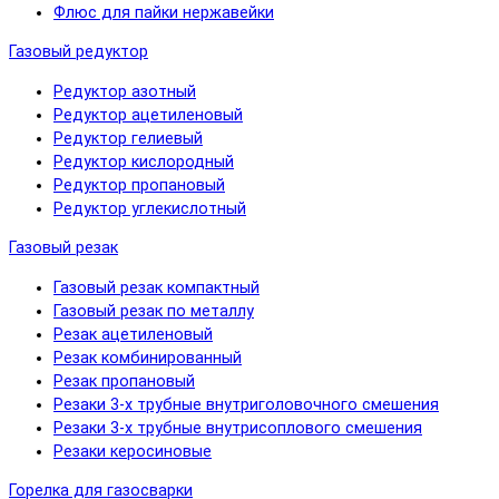
Флюс для пайки нержавейки
Газовый редуктор
Редуктор азотный
Редуктор ацетиленовый
Редуктор гелиевый
Редуктор кислородный
Редуктор пропановый
Редуктор углекислотный
Газовый резак
Газовый резак компактный
Газовый резак по металлу
Резак ацетиленовый
Резак комбинированный
Резак пропановый
Резаки 3-х трубные внутриголовочного смешения
Резаки 3-х трубные внутрисоплового смешения
Резаки керосиновые
Горелка для газосварки