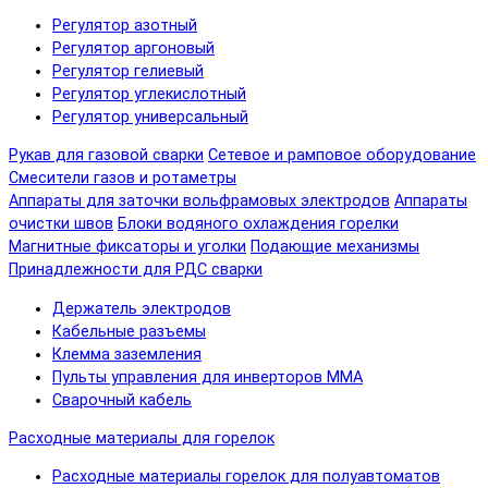
Регулятор азотный
Регулятор аргоновый
Регулятор гелиевый
Регулятор углекислотный
Регулятор универсальный
Рукав для газовой сварки
Сетевое и рамповое оборудование
Смесители газов и ротаметры
Аппараты для заточки вольфрамовых электродов
Аппараты
очистки швов
Блоки водяного охлаждения горелки
Магнитные фиксаторы и уголки
Подающие механизмы
Принадлежности для РДС сварки
Держатель электродов
Кабельные разъемы
Клемма заземления
Пульты управления для инверторов MMA
Сварочный кабель
Расходные материалы для горелок
Расходные материалы горелок для полуавтоматов