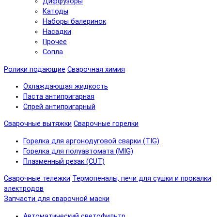
Диффузоры
Катоды
Наборы балеринок
Насадки
Прочее
Сопла
Ролики подающие
Сварочная химия
Охлаждающая жидкость
Паста антипригарная
Спрей антипригарный
Сварочные вытяжки
Сварочные горелки
Горелка для аргонодуговой сварки (TIG)
Горелка для полуавтомата (MIG)
Плазменный резак (CUT)
Сварочные тележки
Термопеналы, печи для сушки и прокалки
электродов
Запчасти для сварочной маски
Автоматический светофильтр