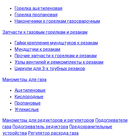
Горелка ацетиленовая
Горелка пропановая
Наконечники к горелкам газосварочным
Запчасти к газовым горелкам и резакам
Гайки крепления мундштуков к резакам
Мундштуки к резакам
Прочие запчасти к горелкам и резакам
Узлы вентилей и ремкомплекты к резакам
Циркули для 3-х трубных резаков
Манометры для газа
Ацетиленовые
Кислородные
Пропановые
Углекислые
Манометры для редукторов и регуляторов
Подогреватели
газа
Подогреватель редуктора
Предохранительные
устройства
Регулятор расхода газа