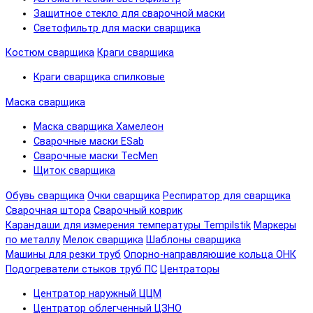
Защитное стекло для сварочной маски
Светофильтр для маски сварщика
Костюм сварщика
Краги сварщика
Краги сварщика спилковые
Маска сварщика
Маска сварщика Хамелеон
Сварочные маски ESab
Сварочные маски TecMen
Щиток сварщика
Обувь сварщика
Очки сварщика
Респиратор для сварщика
Сварочная штора
Сварочный коврик
Карандаши для измерения температуры Tempilstik
Маркеры
по металлу
Мелок сварщика
Шаблоны сварщика
Машины для резки труб
Опорно-направляющие кольца ОНК
Подогреватели стыков труб ПС
Центраторы
Центратор наружный ЦЦМ
Центратор облегченный ЦЗНО