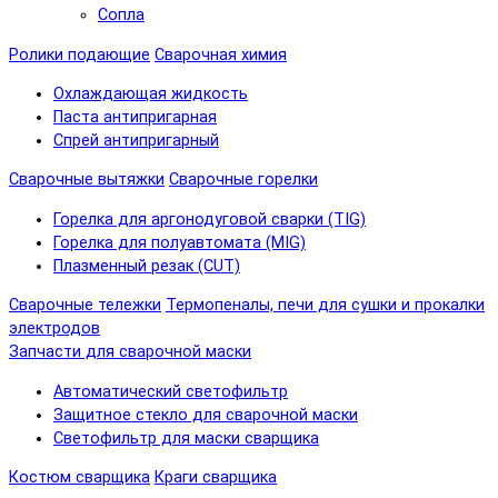
Сопла
Ролики подающие
Сварочная химия
Охлаждающая жидкость
Паста антипригарная
Спрей антипригарный
Сварочные вытяжки
Сварочные горелки
Горелка для аргонодуговой сварки (TIG)
Горелка для полуавтомата (MIG)
Плазменный резак (CUT)
Сварочные тележки
Термопеналы, печи для сушки и прокалки
электродов
Запчасти для сварочной маски
Автоматический светофильтр
Защитное стекло для сварочной маски
Светофильтр для маски сварщика
Костюм сварщика
Краги сварщика