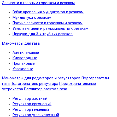
Запчасти к газовым горелкам и резакам
Гайки крепления мундштуков к резакам
Мундштуки к резакам
Прочие запчасти к горелкам и резакам
Узлы вентилей и ремкомплекты к резакам
Циркули для 3-х трубных резаков
Манометры для газа
Ацетиленовые
Кислородные
Пропановые
Углекислые
Манометры для редукторов и регуляторов
Подогреватели
газа
Подогреватель редуктора
Предохранительные
устройства
Регулятор расхода газа
Регулятор азотный
Регулятор аргоновый
Регулятор гелиевый
Регулятор углекислотный