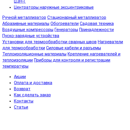
ЦЗН-Г
Центраторы наружные эксцентриковые
Ручной металлизатор
Стационарный металлизатор
Абразивные материалы
Обогреватели
Садовая техника
Воздушные компрессоры
Генераторы
Принадлежности
Пуско-зарядные устройства
Установки для термообработки сварных швов
Нагреватели
для термообработки
Силовые кабели и разъемы
Теплоизоляционные материалы
Крепление нагревателей и
теплоизоляции
Приборы для контроля и регистрации
температуры
Акции
Оплата и доставка
Возврат
Как сделать заказ
Контакты
Статьи