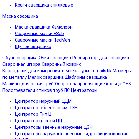
Краги сварщика спилковые
Маска сварщика
Маска сварщика Хамелеон
Сварочные маски ESab
Сварочные маски TecMen
Щиток сварщика
Обувь сварщика
Очки сварщика
Респиратор для сварщика
Сварочная штора
Сварочный коврик
Карандаши для измерения температуры Tempilstik
Маркеры
по металлу
Мелок сварщика
Шаблоны сварщика
Машины для резки труб
Опорно-направляющие кольца ОНК
Подогреватели стыков труб ПС
Центраторы
Центратор наружный ЦЦМ
Центратор облегченный ЦЗНО
Центратор Тип Ц
Центратор цепной ЦЦ
Центраторы звенные наружные ЦЗН
Центраторы наружные звенные гидрофицированные -