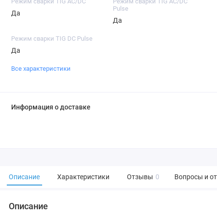
Режим сварки TIG AC/DC
Режим сварки TIG AC/DC
Pulse
Да
Да
Режим сварки TIG DC Pulse
Да
Все характеристики
Информация о доставке
Описание
Характеристики
Отзывы
0
Вопросы и о
Описание