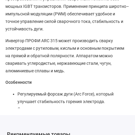
мощных IGBT транзисторов. Применение принципа широтно–
импульсной модуляции (PWM) обеспечивает удобное и
точное управление силой сварочного тока, стабильность и
устойчивость дуги.
Инвертор ПРОФИ ARC 315 может производить сварку
электродами с рутиловым, кислым и основным покрытием
на прямой и обратной полярности. Аппаратом можно
сваривать углеродистые, нержавеющие стали, чугун,
алюминиевые сплавы и медь.
Особенности
Регулируемый форсаж дуги (Arc Force), который
улучшает стабильность горения электрода.
Существенно сокращает вероятность
непреднамеренного обрыва дуги, что влияет на
качество и непрерывность шва.
Нерегулируемый горячий старт (Hot Start) позволяет с
Рекомендуемые товары