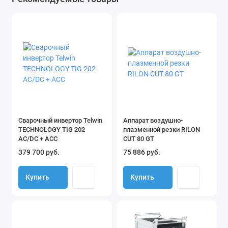
легкостью поджигать сварочный электрод за счет
кратковременного повышения сварочного тока в
начале сварки.
Наличие функции антизалипания (Anti Stick), которая
снижает вероятность залипания электрода на изделии
при поджиге дуги.
Функция автоматической защиты аппарата от
перегрева и скачков напряжения.
Комплектация
Сварочный инвертор Telwin
Аппарат воздушно-
TECHNOLOGY TIG 202
плазменной резки RILON
Инверторный аппарат ручной дуговой сварки - 1 шт.
AC/DC + ACC
CUT 80 GT
Электрододержатель - 1 шт.
379 700 руб.
75 886 руб.
Клемма заземления - 1 шт.
Руководство по эксплуатации - 1 шт.
Купить
Купить