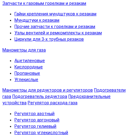
Запчасти к газовым горелкам и резакам
Гайки крепления мундштуков к резакам
Мундштуки к резакам
Прочие запчасти к горелкам и резакам
Узлы вентилей и ремкомплекты к резакам
Циркули для 3-х трубных резаков
Манометры для газа
Ацетиленовые
Кислородные
Пропановые
Углекислые
Манометры для редукторов и регуляторов
Подогреватели
газа
Подогреватель редуктора
Предохранительные
устройства
Регулятор расхода газа
Регулятор азотный
Регулятор аргоновый
Регулятор гелиевый
Регулятор углекислотный