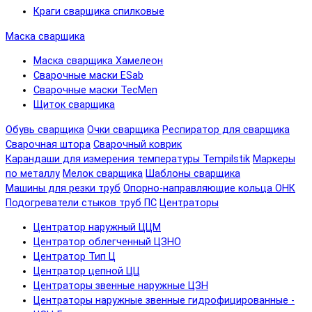
Краги сварщика спилковые
Маска сварщика
Маска сварщика Хамелеон
Сварочные маски ESab
Сварочные маски TecMen
Щиток сварщика
Обувь сварщика
Очки сварщика
Респиратор для сварщика
Сварочная штора
Сварочный коврик
Карандаши для измерения температуры Tempilstik
Маркеры
по металлу
Мелок сварщика
Шаблоны сварщика
Машины для резки труб
Опорно-направляющие кольца ОНК
Подогреватели стыков труб ПС
Центраторы
Центратор наружный ЦЦМ
Центратор облегченный ЦЗНО
Центратор Тип Ц
Центратор цепной ЦЦ
Центраторы звенные наружные ЦЗН
Центраторы наружные звенные гидрофицированные -