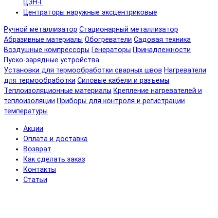
ЦЗН-Г
Центраторы наружные эксцентриковые
Ручной металлизатор
Стационарный металлизатор
Абразивные материалы
Обогреватели
Садовая техника
Воздушные компрессоры
Генераторы
Принадлежности
Пуско-зарядные устройства
Установки для термообработки сварных швов
Нагреватели
для термообработки
Силовые кабели и разъемы
Теплоизоляционные материалы
Крепление нагревателей и
теплоизоляции
Приборы для контроля и регистрации
температуры
Акции
Оплата и доставка
Возврат
Как сделать заказ
Контакты
Статьи