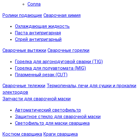
Сопла
Ролики подающие
Сварочная химия
Охлаждающая жидкость
Паста антипригарная
Спрей антипригарный
Сварочные вытяжки
Сварочные горелки
Горелка для аргонодуговой сварки (TIG)
Горелка для полуавтомата (MIG)
Плазменный резак (CUT)
Сварочные тележки
Термопеналы, печи для сушки и прокалки
электродов
Запчасти для сварочной маски
Автоматический светофильтр
Защитное стекло для сварочной маски
Светофильтр для маски сварщика
Костюм сварщика
Краги сварщика