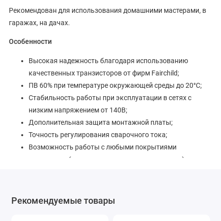
Рекомендован для использования домашними мастерами, в
гаражах, на дачах.
Особенности
Высокая надежность благодаря использованию
качественных транзисторов от фирм Fairchild;
ПВ 60% при температуре окружающей среды до 20°С;
Стабильность работы при эксплуатации в сетях с
низким напряжением от 140В;
Дополнительная защита монтажной платы;
Точность регулирования сварочного тока;
Возможность работы с любыми покрытиями
электродов (рутиловые, кислотные, щелочные);
Двухплатная компоновка, SMD монтаж компонент;
Автофункции: HOT START (лёгкое возбуждение
сварочной дуги), ARC-FORCE (поддержание
Рекомендуемые товары
стабильности горения сварочной дуги), ANTI STICK
(предотвращение залипания электрода);