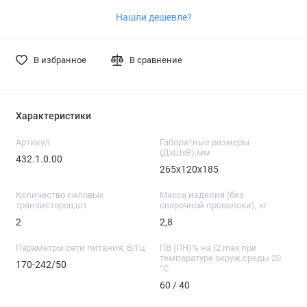
Нашли дешевле?
В избранное
В сравнение
Характеристики
Артикул
Габаритные размеры
(ДхШхВ),мм
432.1.0.00
265х120х185
Количество силовых
Масса изделия (без
транзисторов,шт
сварочной проволоки), кг
2
2,8
Параметры сети питания, В/Гц
ПВ (ПН)% на I2 max при
температуре окруж.среды 20
170-242/50
°С
60 / 40