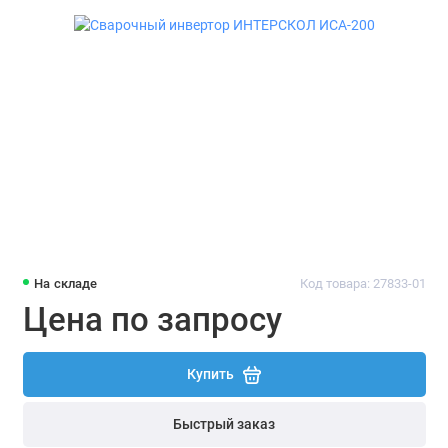
Реостаты балластные
Механизмы подачи проволоки для
полуавтомата
Аппараты для сварки полипропиленовых
труб
Оборудование для термической резки
Комплектующие для сварочного
оборудования
На складе
Код товара: 27833-01
Цена по запросу
Купить
Быстрый заказ