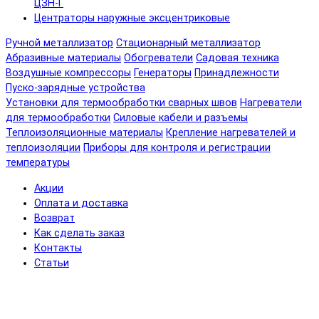
ЦЗН-Г
Центраторы наружные эксцентриковые
Ручной металлизатор
Стационарный металлизатор
Абразивные материалы
Обогреватели
Садовая техника
Воздушные компрессоры
Генераторы
Принадлежности
Пуско-зарядные устройства
Установки для термообработки сварных швов
Нагреватели
для термообработки
Силовые кабели и разъемы
Теплоизоляционные материалы
Крепление нагревателей и
теплоизоляции
Приборы для контроля и регистрации
температуры
Акции
Оплата и доставка
Возврат
Как сделать заказ
Контакты
Статьи