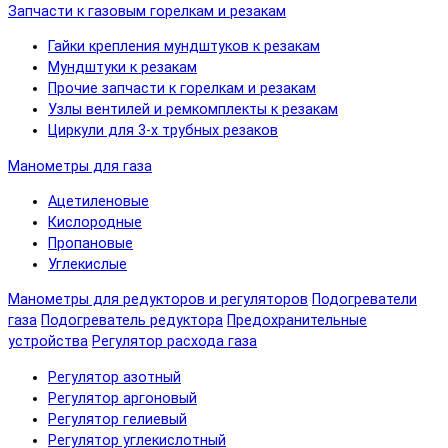
Запчасти к газовым горелкам и резакам
Гайки крепления мундштуков к резакам
Мундштуки к резакам
Прочие запчасти к горелкам и резакам
Узлы вентилей и ремкомплекты к резакам
Циркули для 3-х трубных резаков
Манометры для газа
Ацетиленовые
Кислородные
Пропановые
Углекислые
Манометры для редукторов и регуляторов
Подогреватели
газа
Подогреватель редуктора
Предохранительные
устройства
Регулятор расхода газа
Регулятор азотный
Регулятор аргоновый
Регулятор гелиевый
Регулятор углекислотный