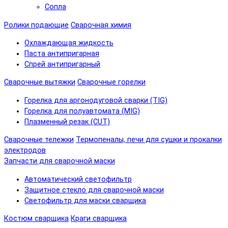
Сопла
Ролики подающие
Сварочная химия
Охлаждающая жидкость
Паста антипригарная
Спрей антипригарный
Сварочные вытяжки
Сварочные горелки
Горелка для аргонодуговой сварки (TIG)
Горелка для полуавтомата (MIG)
Плазменный резак (CUT)
Сварочные тележки
Термопеналы, печи для сушки и прокалки
электродов
Запчасти для сварочной маски
Автоматический светофильтр
Защитное стекло для сварочной маски
Светофильтр для маски сварщика
Костюм сварщика
Краги сварщика