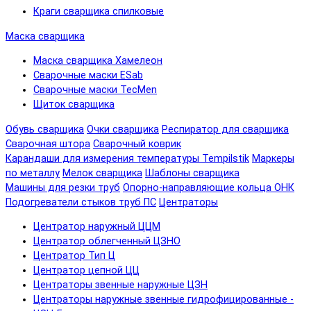
Краги сварщика спилковые
Маска сварщика
Маска сварщика Хамелеон
Сварочные маски ESab
Сварочные маски TecMen
Щиток сварщика
Обувь сварщика
Очки сварщика
Респиратор для сварщика
Сварочная штора
Сварочный коврик
Карандаши для измерения температуры Tempilstik
Маркеры
по металлу
Мелок сварщика
Шаблоны сварщика
Машины для резки труб
Опорно-направляющие кольца ОНК
Подогреватели стыков труб ПС
Центраторы
Центратор наружный ЦЦМ
Центратор облегченный ЦЗНО
Центратор Тип Ц
Центратор цепной ЦЦ
Центраторы звенные наружные ЦЗН
Центраторы наружные звенные гидрофицированные -