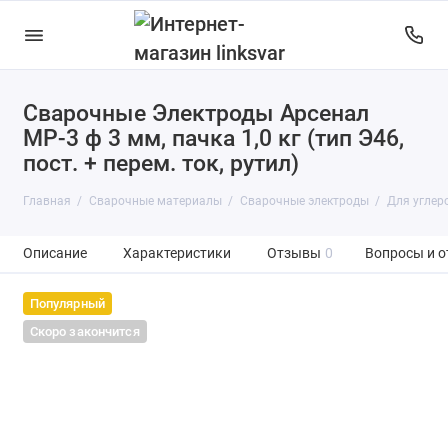
Сварочные Электроды Арсенал
Сварочные электроды
МР-3 ф 3 мм, пачка 1,0 кг (тип Э46,
Сварочная проволока
пост. + перем. ток, рутил)
Присадочный пруток
Главная
Сварочные материалы
Сварочные электроды
Для углер
Вольфрамовые электроды
Описание
Характеристики
Отзывы
0
Вопросы и о
Флюс
Популярный
Скоро закончится