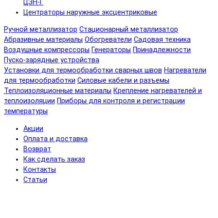
ЦЗН-Г
Центраторы наружные эксцентриковые
Ручной металлизатор
Стационарный металлизатор
Абразивные материалы
Обогреватели
Садовая техника
Воздушные компрессоры
Генераторы
Принадлежности
Пуско-зарядные устройства
Установки для термообработки сварных швов
Нагреватели
для термообработки
Силовые кабели и разъемы
Теплоизоляционные материалы
Крепление нагревателей и
теплоизоляции
Приборы для контроля и регистрации
температуры
Акции
Оплата и доставка
Возврат
Как сделать заказ
Контакты
Статьи