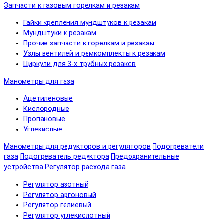
Запчасти к газовым горелкам и резакам
Гайки крепления мундштуков к резакам
Мундштуки к резакам
Прочие запчасти к горелкам и резакам
Узлы вентилей и ремкомплекты к резакам
Циркули для 3-х трубных резаков
Манометры для газа
Ацетиленовые
Кислородные
Пропановые
Углекислые
Манометры для редукторов и регуляторов
Подогреватели
газа
Подогреватель редуктора
Предохранительные
устройства
Регулятор расхода газа
Регулятор азотный
Регулятор аргоновый
Регулятор гелиевый
Регулятор углекислотный