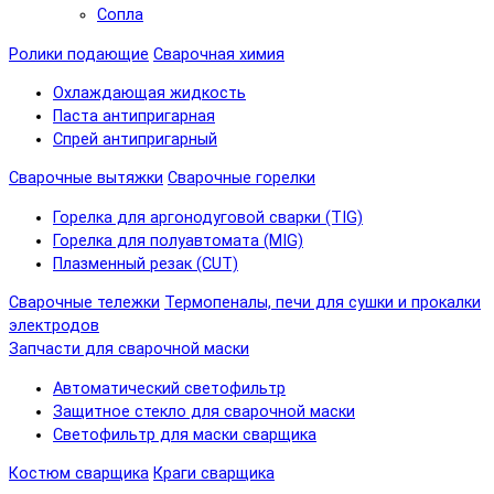
Сопла
Ролики подающие
Сварочная химия
Охлаждающая жидкость
Паста антипригарная
Спрей антипригарный
Сварочные вытяжки
Сварочные горелки
Горелка для аргонодуговой сварки (TIG)
Горелка для полуавтомата (MIG)
Плазменный резак (CUT)
Сварочные тележки
Термопеналы, печи для сушки и прокалки
электродов
Запчасти для сварочной маски
Автоматический светофильтр
Защитное стекло для сварочной маски
Светофильтр для маски сварщика
Костюм сварщика
Краги сварщика