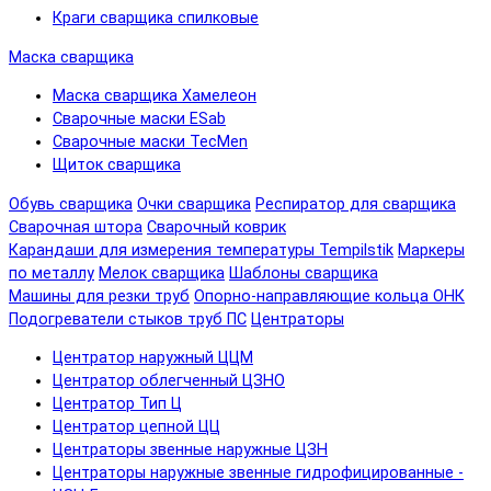
Краги сварщика спилковые
Маска сварщика
Маска сварщика Хамелеон
Сварочные маски ESab
Сварочные маски TecMen
Щиток сварщика
Обувь сварщика
Очки сварщика
Респиратор для сварщика
Сварочная штора
Сварочный коврик
Карандаши для измерения температуры Tempilstik
Маркеры
по металлу
Мелок сварщика
Шаблоны сварщика
Машины для резки труб
Опорно-направляющие кольца ОНК
Подогреватели стыков труб ПС
Центраторы
Центратор наружный ЦЦМ
Центратор облегченный ЦЗНО
Центратор Тип Ц
Центратор цепной ЦЦ
Центраторы звенные наружные ЦЗН
Центраторы наружные звенные гидрофицированные -