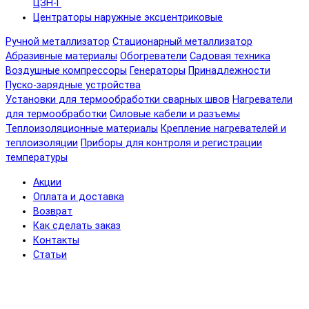
ЦЗН-Г
Центраторы наружные эксцентриковые
Ручной металлизатор
Стационарный металлизатор
Абразивные материалы
Обогреватели
Садовая техника
Воздушные компрессоры
Генераторы
Принадлежности
Пуско-зарядные устройства
Установки для термообработки сварных швов
Нагреватели
для термообработки
Силовые кабели и разъемы
Теплоизоляционные материалы
Крепление нагревателей и
теплоизоляции
Приборы для контроля и регистрации
температуры
Акции
Оплата и доставка
Возврат
Как сделать заказ
Контакты
Статьи