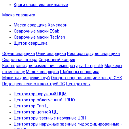
Краги сварщика спилковые
Маска сварщика
Маска сварщика Хамелеон
Сварочные маски ESab
Сварочные маски TecMen
Щиток сварщика
Обувь сварщика
Очки сварщика
Респиратор для сварщика
Сварочная штора
Сварочный коврик
Карандаши для измерения температуры Tempilstik
Маркеры
по металлу
Мелок сварщика
Шаблоны сварщика
Машины для резки труб
Опорно-направляющие кольца ОНК
Подогреватели стыков труб ПС
Центраторы
Центратор наружный ЦЦМ
Центратор облегченный ЦЗНО
Центратор Тип Ц
Центратор цепной ЦЦ
Центраторы звенные наружные ЦЗН
Центраторы наружные звенные гидрофицированные -