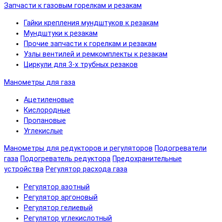
Запчасти к газовым горелкам и резакам
Гайки крепления мундштуков к резакам
Мундштуки к резакам
Прочие запчасти к горелкам и резакам
Узлы вентилей и ремкомплекты к резакам
Циркули для 3-х трубных резаков
Манометры для газа
Ацетиленовые
Кислородные
Пропановые
Углекислые
Манометры для редукторов и регуляторов
Подогреватели
газа
Подогреватель редуктора
Предохранительные
устройства
Регулятор расхода газа
Регулятор азотный
Регулятор аргоновый
Регулятор гелиевый
Регулятор углекислотный