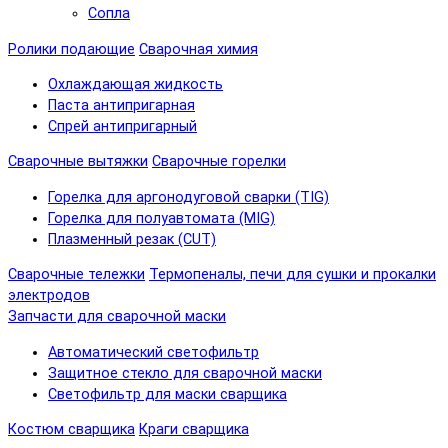
Сопла
Ролики подающие
Сварочная химия
Охлаждающая жидкость
Паста антипригарная
Спрей антипригарный
Сварочные вытяжки
Сварочные горелки
Горелка для аргонодуговой сварки (TIG)
Горелка для полуавтомата (MIG)
Плазменный резак (CUT)
Сварочные тележки
Термопеналы, печи для сушки и прокалки
электродов
Запчасти для сварочной маски
Автоматический светофильтр
Защитное стекло для сварочной маски
Светофильтр для маски сварщика
Костюм сварщика
Краги сварщика