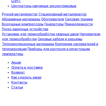
ЦЗН-Г
Центраторы наружные эксцентриковые
Ручной металлизатор
Стационарный металлизатор
Абразивные материалы
Обогреватели
Садовая техника
Воздушные компрессоры
Генераторы
Принадлежности
Пуско-зарядные устройства
Установки для термообработки сварных швов
Нагреватели
для термообработки
Силовые кабели и разъемы
Теплоизоляционные материалы
Крепление нагревателей и
теплоизоляции
Приборы для контроля и регистрации
температуры
Акции
Оплата и доставка
Возврат
Как сделать заказ
Контакты
Статьи