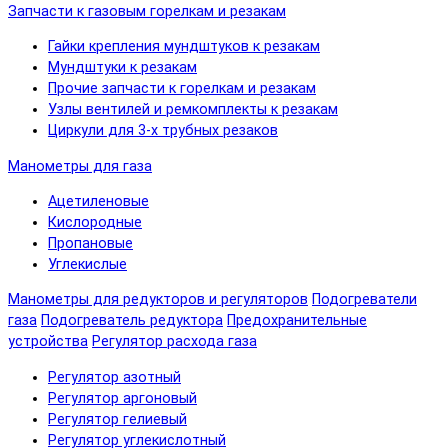
Запчасти к газовым горелкам и резакам
Гайки крепления мундштуков к резакам
Мундштуки к резакам
Прочие запчасти к горелкам и резакам
Узлы вентилей и ремкомплекты к резакам
Циркули для 3-х трубных резаков
Манометры для газа
Ацетиленовые
Кислородные
Пропановые
Углекислые
Манометры для редукторов и регуляторов
Подогреватели
газа
Подогреватель редуктора
Предохранительные
устройства
Регулятор расхода газа
Регулятор азотный
Регулятор аргоновый
Регулятор гелиевый
Регулятор углекислотный