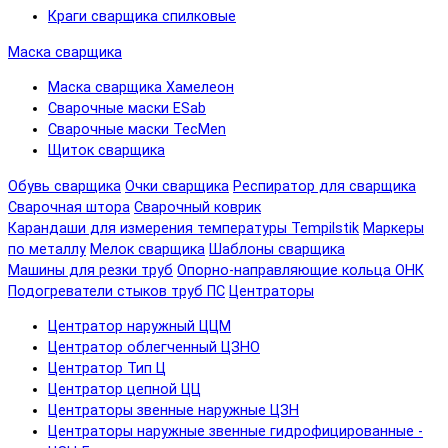
Краги сварщика спилковые
Маска сварщика
Маска сварщика Хамелеон
Сварочные маски ESab
Сварочные маски TecMen
Щиток сварщика
Обувь сварщика
Очки сварщика
Респиратор для сварщика
Сварочная штора
Сварочный коврик
Карандаши для измерения температуры Tempilstik
Маркеры
по металлу
Мелок сварщика
Шаблоны сварщика
Машины для резки труб
Опорно-направляющие кольца ОНК
Подогреватели стыков труб ПС
Центраторы
Центратор наружный ЦЦМ
Центратор облегченный ЦЗНО
Центратор Тип Ц
Центратор цепной ЦЦ
Центраторы звенные наружные ЦЗН
Центраторы наружные звенные гидрофицированные -