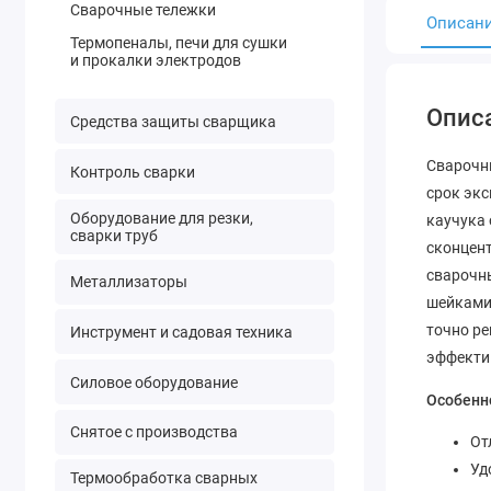
Сварочные тележки
Описан
Термопеналы, печи для сушки
и прокалки электродов
Опис
Средства защиты сварщика
Сварочн
Контроль сварки
срок экс
Оборудование для резки,
каучука 
сварки труб
сконцент
сварочны
Металлизаторы
шейками 
точно ре
Инструмент и садовая техника
эффектив
Силовое оборудование
Особенн
Снятое с производства
От
Уд
Термообработка сварных