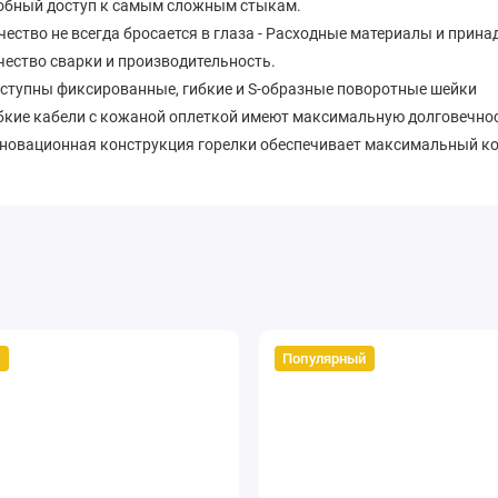
обный доступ к самым сложным стыкам.
чество не всегда бросается в глаза - Расходные материалы и при
чество сварки и производительность.
ступны фиксированные, гибкие и S-образные поворотные шейки
бкие кабели с кожаной оплеткой имеют максимальную долговечно
новационная конструкция горелки обеспечивает максимальный ко
пястье.
коятка из силиконового каучука обеспечивает надежный захват.
сходные материалы Kemppi гарантируют высокое качество и эконо
ступны модели горелок с переключателем и без него. Опциональн
чность контроля переключения.
станционное управление на горелке с переключателями роликовог
й
Популярный