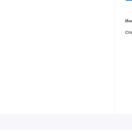
Ин
Ст