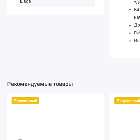
швов
уд
Ка
ка
До
Ги
Ин
за
Ру
Ра
До
то
Рекомендуемые товары
Ди
Популярный
Популярны