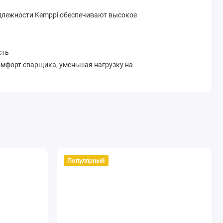
надлежности Kemppi обеспечивают высокое
сть
мфорт сварщика, уменьшая нагрузку на
мичность сварки.
ый удлинитель переключателя повышает
о и клавишного типов.
Популярный