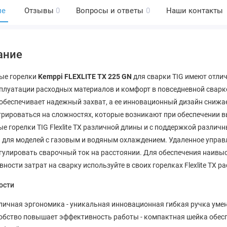
ие
Отзывы
0
Вопросы и ответы
0
Наши контакты
ание
ые горелки
Kemppi FLEXLITE TX 225 GN
для сварки TIG имеют отлич
плуатации расходных материалов и комфорт в повседневной сварк
обеспечивает надежный захват, а ее инновационный дизайн снижае
рироваться на сложностях, которые возникают при обеспечении 
е горелки TIG Flexlite TX различной длины и с поддержкой различ
для моделей с газовым и водяным охлаждением. Удаленное управл
гулировать сварочный ток на расстоянии. Для обеспечения наивы
ности затрат на сварку используйте в своих горелках Flexlite TX 
ости
личная эргономика - уникальная инновационная гибкая ручка умен
обство повышает эффективность работы - компактная шейка обесп