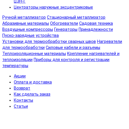
ЦЗН-Г
Центраторы наружные эксцентриковые
Ручной металлизатор
Стационарный металлизатор
Абразивные материалы
Обогреватели
Садовая техника
Воздушные компрессоры
Генераторы
Принадлежности
Пуско-зарядные устройства
Установки для термообработки сварных швов
Нагреватели
для термообработки
Силовые кабели и разъемы
Теплоизоляционные материалы
Крепление нагревателей и
теплоизоляции
Приборы для контроля и регистрации
температуры
Акции
Оплата и доставка
Возврат
Как сделать заказ
Контакты
Статьи