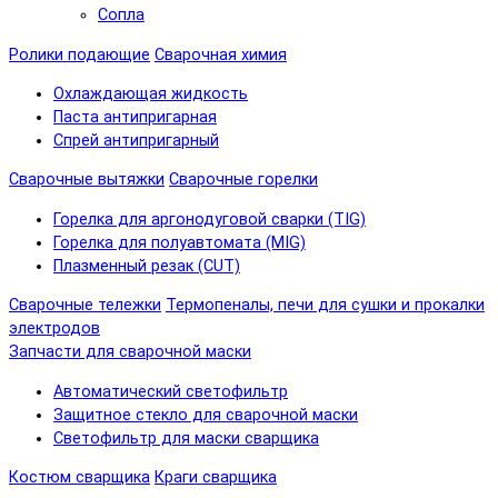
Сопла
Ролики подающие
Сварочная химия
Охлаждающая жидкость
Паста антипригарная
Спрей антипригарный
Сварочные вытяжки
Сварочные горелки
Горелка для аргонодуговой сварки (TIG)
Горелка для полуавтомата (MIG)
Плазменный резак (CUT)
Сварочные тележки
Термопеналы, печи для сушки и прокалки
электродов
Запчасти для сварочной маски
Автоматический светофильтр
Защитное стекло для сварочной маски
Светофильтр для маски сварщика
Костюм сварщика
Краги сварщика