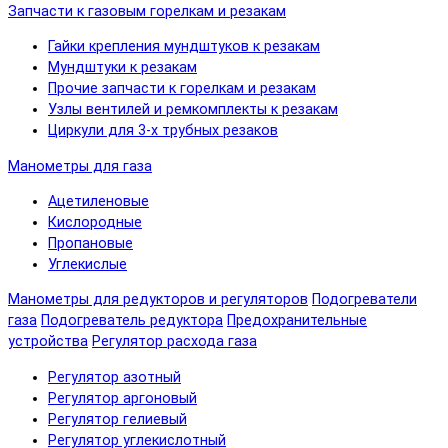
Запчасти к газовым горелкам и резакам
Гайки крепления мундштуков к резакам
Мундштуки к резакам
Прочие запчасти к горелкам и резакам
Узлы вентилей и ремкомплекты к резакам
Циркули для 3-х трубных резаков
Манометры для газа
Ацетиленовые
Кислородные
Пропановые
Углекислые
Манометры для редукторов и регуляторов
Подогреватели
газа
Подогреватель редуктора
Предохранительные
устройства
Регулятор расхода газа
Регулятор азотный
Регулятор аргоновый
Регулятор гелиевый
Регулятор углекислотный