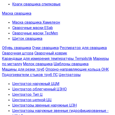
Краги сварщика спилковые
Маска сварщика
Маска сварщика Хамелеон
Сварочные маски ESab
Сварочные маски TecMen
Щиток сварщика
Обувь сварщика
Очки сварщика
Респиратор для сварщика
Сварочная штора
Сварочный коврик
Карандаши для измерения температуры Tempilstik
Маркеры
по металлу
Мелок сварщика
Шаблоны сварщика
Машины для резки труб
Опорно-направляющие кольца ОНК
Подогреватели стыков труб ПС
Центраторы
Центратор наружный ЦЦМ
Центратор облегченный ЦЗНО
Центратор Тип Ц
Центратор цепной ЦЦ
Центраторы звенные наружные ЦЗН
Центраторы наружные звенные гидрофицированные -