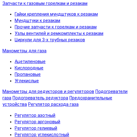
Запчасти к газовым горелкам и резакам
Гайки крепления мундштуков к резакам
Мундштуки к резакам
Прочие запчасти к горелкам и резакам
Узлы вентилей и ремкомплекты к резакам
Циркули для 3-х трубных резаков
Манометры для газа
Ацетиленовые
Кислородные
Пропановые
Углекислые
Манометры для редукторов и регуляторов
Подогреватели
газа
Подогреватель редуктора
Предохранительные
устройства
Регулятор расхода газа
Регулятор азотный
Регулятор аргоновый
Регулятор гелиевый
Регулятор углекислотный