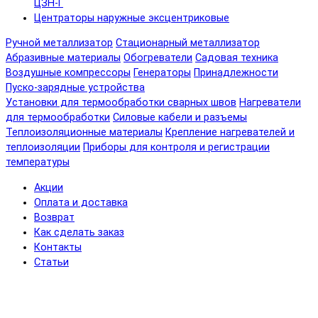
ЦЗН-Г
Центраторы наружные эксцентриковые
Ручной металлизатор
Стационарный металлизатор
Абразивные материалы
Обогреватели
Садовая техника
Воздушные компрессоры
Генераторы
Принадлежности
Пуско-зарядные устройства
Установки для термообработки сварных швов
Нагреватели
для термообработки
Силовые кабели и разъемы
Теплоизоляционные материалы
Крепление нагревателей и
теплоизоляции
Приборы для контроля и регистрации
температуры
Акции
Оплата и доставка
Возврат
Как сделать заказ
Контакты
Статьи