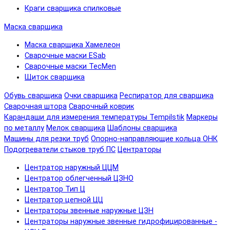
Краги сварщика спилковые
Маска сварщика
Маска сварщика Хамелеон
Сварочные маски ESab
Сварочные маски TecMen
Щиток сварщика
Обувь сварщика
Очки сварщика
Респиратор для сварщика
Сварочная штора
Сварочный коврик
Карандаши для измерения температуры Tempilstik
Маркеры
по металлу
Мелок сварщика
Шаблоны сварщика
Машины для резки труб
Опорно-направляющие кольца ОНК
Подогреватели стыков труб ПС
Центраторы
Центратор наружный ЦЦМ
Центратор облегченный ЦЗНО
Центратор Тип Ц
Центратор цепной ЦЦ
Центраторы звенные наружные ЦЗН
Центраторы наружные звенные гидрофицированные -