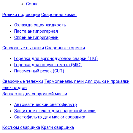
Сопла
Ролики подающие
Сварочная химия
Охлаждающая жидкость
Паста антипригарная
Спрей антипригарный
Сварочные вытяжки
Сварочные горелки
Горелка для аргонодуговой сварки (TIG)
Горелка для полуавтомата (MIG)
Плазменный резак (CUT)
Сварочные тележки
Термопеналы, печи для сушки и прокалки
электродов
Запчасти для сварочной маски
Автоматический светофильтр
Защитное стекло для сварочной маски
Светофильтр для маски сварщика
Костюм сварщика
Краги сварщика