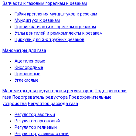
Запчасти к газовым горелкам и резакам
Гайки крепления мундштуков к резакам
Мундштуки к резакам
Прочие запчасти к горелкам и резакам
Узлы вентилей и ремкомплекты к резакам
Циркули для 3-х трубных резаков
Манометры для газа
Ацетиленовые
Кислородные
Пропановые
Углекислые
Манометры для редукторов и регуляторов
Подогреватели
газа
Подогреватель редуктора
Предохранительные
устройства
Регулятор расхода газа
Регулятор азотный
Регулятор аргоновый
Регулятор гелиевый
Регулятор углекислотный