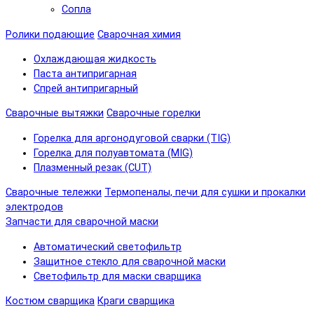
Сопла
Ролики подающие
Сварочная химия
Охлаждающая жидкость
Паста антипригарная
Спрей антипригарный
Сварочные вытяжки
Сварочные горелки
Горелка для аргонодуговой сварки (TIG)
Горелка для полуавтомата (MIG)
Плазменный резак (CUT)
Сварочные тележки
Термопеналы, печи для сушки и прокалки
электродов
Запчасти для сварочной маски
Автоматический светофильтр
Защитное стекло для сварочной маски
Светофильтр для маски сварщика
Костюм сварщика
Краги сварщика