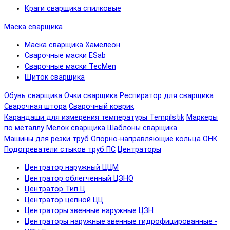
Краги сварщика спилковые
Маска сварщика
Маска сварщика Хамелеон
Сварочные маски ESab
Сварочные маски TecMen
Щиток сварщика
Обувь сварщика
Очки сварщика
Респиратор для сварщика
Сварочная штора
Сварочный коврик
Карандаши для измерения температуры Tempilstik
Маркеры
по металлу
Мелок сварщика
Шаблоны сварщика
Машины для резки труб
Опорно-направляющие кольца ОНК
Подогреватели стыков труб ПС
Центраторы
Центратор наружный ЦЦМ
Центратор облегченный ЦЗНО
Центратор Тип Ц
Центратор цепной ЦЦ
Центраторы звенные наружные ЦЗН
Центраторы наружные звенные гидрофицированные -