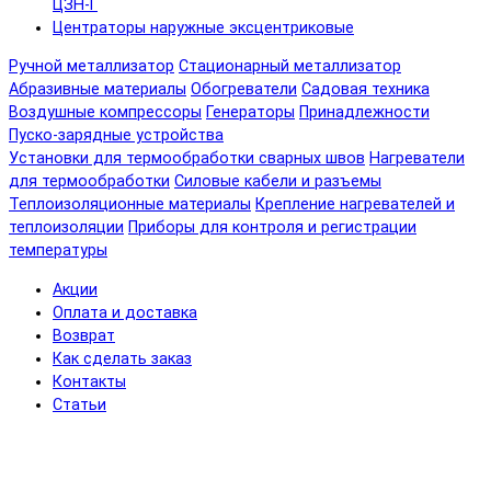
ЦЗН-Г
Центраторы наружные эксцентриковые
Ручной металлизатор
Стационарный металлизатор
Абразивные материалы
Обогреватели
Садовая техника
Воздушные компрессоры
Генераторы
Принадлежности
Пуско-зарядные устройства
Установки для термообработки сварных швов
Нагреватели
для термообработки
Силовые кабели и разъемы
Теплоизоляционные материалы
Крепление нагревателей и
теплоизоляции
Приборы для контроля и регистрации
температуры
Акции
Оплата и доставка
Возврат
Как сделать заказ
Контакты
Статьи