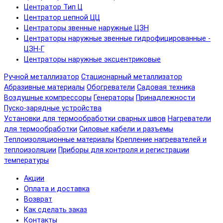
Центратор Тип Ц
Центратор цепной ЦЦ
Центраторы звенные наружные ЦЗН
Центраторы наружные звенные гидрофицированные -
ЦЗН-Г
Центраторы наружные эксцентриковые
Ручной металлизатор
Стационарный металлизатор
Абразивные материалы
Обогреватели
Садовая техника
Воздушные компрессоры
Генераторы
Принадлежности
Пуско-зарядные устройства
Установки для термообработки сварных швов
Нагреватели
для термообработки
Силовые кабели и разъемы
Теплоизоляционные материалы
Крепление нагревателей и
теплоизоляции
Приборы для контроля и регистрации
температуры
Акции
Оплата и доставка
Возврат
Как сделать заказ
Контакты