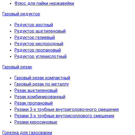
Флюс для пайки нержавейки
Газовый редуктор
Редуктор азотный
Редуктор ацетиленовый
Редуктор гелиевый
Редуктор кислородный
Редуктор пропановый
Редуктор углекислотный
Газовый резак
Газовый резак компактный
Газовый резак по металлу
Резак ацетиленовый
Резак комбинированный
Резак пропановый
Резаки 3-х трубные внутриголовочного смешения
Резаки 3-х трубные внутрисоплового смешения
Резаки керосиновые
Горелка для газосварки