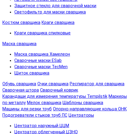
Защитное стекло для сварочной маски
Светофильтр для маски сварщика
Костюм сварщика
Краги сварщика
Краги сварщика спилковые
Маска сварщика
Маска сварщика Хамелеон
Сварочные маски ESab
Сварочные маски TecMen
Щиток сварщика
Обувь сварщика
Очки сварщика
Респиратор для сварщика
Сварочная штора
Сварочный коврик
Карандаши для измерения температуры Tempilstik
Маркеры
по металлу
Мелок сварщика
Шаблоны сварщика
Машины для резки труб
Опорно-направляющие кольца ОНК
Подогреватели стыков труб ПС
Центраторы
Центратор наружный ЦЦМ
Центратор облегченный ЦЗНО