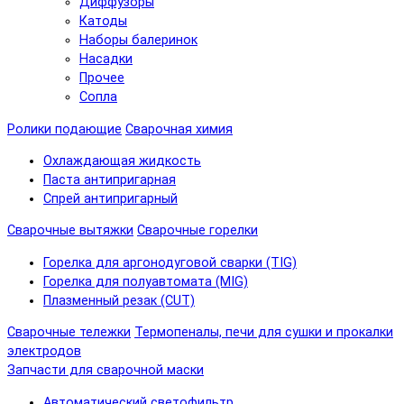
Диффузоры
Катоды
Наборы балеринок
Насадки
Прочее
Сопла
Ролики подающие
Сварочная химия
Охлаждающая жидкость
Паста антипригарная
Спрей антипригарный
Сварочные вытяжки
Сварочные горелки
Горелка для аргонодуговой сварки (TIG)
Горелка для полуавтомата (MIG)
Плазменный резак (CUT)
Сварочные тележки
Термопеналы, печи для сушки и прокалки
электродов
Запчасти для сварочной маски
Автоматический светофильтр