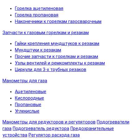
Горелка ацетиленовая
Горелка пропановая
Наконечники к горелкам газосварочным
Запчасти к газовым горелкам и резакам
Гайки крепления мундштуков к резакам
Мундштуки к резакам
Прочие запчасти к горелкам и резакам
Узлы вентилей и ремкомплекты к резакам
Циркули для 3-х трубных резаков
Манометры для газа
Ацетиленовые
Кислородные
Пропановые
Углекислые
Манометры для редукторов и регуляторов
Подогреватели
газа
Подогреватель редуктора
Предохранительные
устройства
Регулятор расхода газа