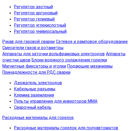
Регулятор азотный
Регулятор аргоновый
Регулятор гелиевый
Регулятор углекислотный
Регулятор универсальный
Рукав для газовой сварки
Сетевое и рамповое оборудование
Смесители газов и ротаметры
Аппараты для заточки вольфрамовых электродов
Аппараты
очистки швов
Блоки водяного охлаждения горелки
Магнитные фиксаторы и уголки
Подающие механизмы
Принадлежности для РДС сварки
Держатель электродов
Кабельные разъемы
Клемма заземления
Пульты управления для инверторов MMA
Сварочный кабель
Расходные материалы для горелок
Расходные материалы горелок для полуавтоматов