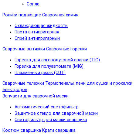
Сопла
Ролики подающие
Сварочная химия
Охлаждающая жидкость
Паста антипригарная
Спрей антипригарный
Сварочные вытяжки
Сварочные горелки
Горелка для аргонодуговой сварки (TIG)
Горелка для полуавтомата (MIG)
Плазменный резак (CUT)
Сварочные тележки
Термопеналы, печи для сушки и прокалки
электродов
Запчасти для сварочной маски
Автоматический светофильтр
Защитное стекло для сварочной маски
Светофильтр для маски сварщика
Костюм сварщика
Краги сварщика