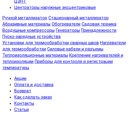
ЦЗН-Г
Центраторы наружные эксцентриковые
Ручной металлизатор
Стационарный металлизатор
Абразивные материалы
Обогреватели
Садовая техника
Воздушные компрессоры
Генераторы
Принадлежности
Пуско-зарядные устройства
Установки для термообработки сварных швов
Нагреватели
для термообработки
Силовые кабели и разъемы
Теплоизоляционные материалы
Крепление нагревателей и
теплоизоляции
Приборы для контроля и регистрации
температуры
Акции
Оплата и доставка
Возврат
Как сделать заказ
Контакты
Статьи