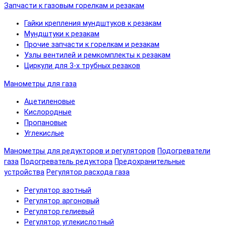
Запчасти к газовым горелкам и резакам
Гайки крепления мундштуков к резакам
Мундштуки к резакам
Прочие запчасти к горелкам и резакам
Узлы вентилей и ремкомплекты к резакам
Циркули для 3-х трубных резаков
Манометры для газа
Ацетиленовые
Кислородные
Пропановые
Углекислые
Манометры для редукторов и регуляторов
Подогреватели
газа
Подогреватель редуктора
Предохранительные
устройства
Регулятор расхода газа
Регулятор азотный
Регулятор аргоновый
Регулятор гелиевый
Регулятор углекислотный