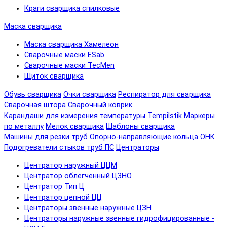
Краги сварщика спилковые
Маска сварщика
Маска сварщика Хамелеон
Сварочные маски ESab
Сварочные маски TecMen
Щиток сварщика
Обувь сварщика
Очки сварщика
Респиратор для сварщика
Сварочная штора
Сварочный коврик
Карандаши для измерения температуры Tempilstik
Маркеры
по металлу
Мелок сварщика
Шаблоны сварщика
Машины для резки труб
Опорно-направляющие кольца ОНК
Подогреватели стыков труб ПС
Центраторы
Центратор наружный ЦЦМ
Центратор облегченный ЦЗНО
Центратор Тип Ц
Центратор цепной ЦЦ
Центраторы звенные наружные ЦЗН
Центраторы наружные звенные гидрофицированные -