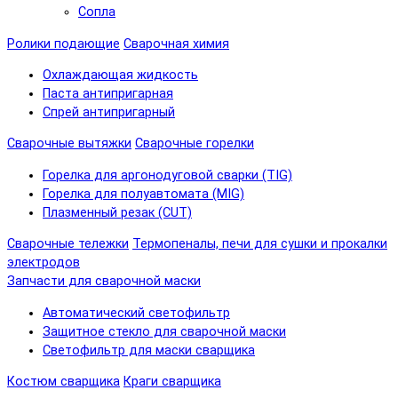
Сопла
Ролики подающие
Сварочная химия
Охлаждающая жидкость
Паста антипригарная
Спрей антипригарный
Сварочные вытяжки
Сварочные горелки
Горелка для аргонодуговой сварки (TIG)
Горелка для полуавтомата (MIG)
Плазменный резак (CUT)
Сварочные тележки
Термопеналы, печи для сушки и прокалки
электродов
Запчасти для сварочной маски
Автоматический светофильтр
Защитное стекло для сварочной маски
Светофильтр для маски сварщика
Костюм сварщика
Краги сварщика