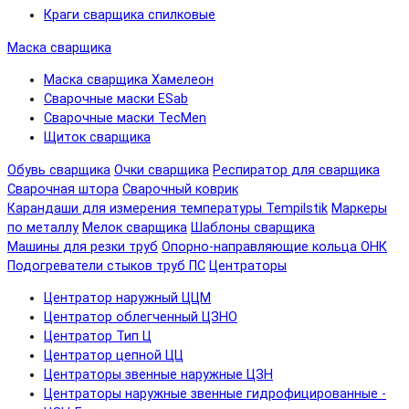
Краги сварщика спилковые
Маска сварщика
Маска сварщика Хамелеон
Сварочные маски ESab
Сварочные маски TecMen
Щиток сварщика
Обувь сварщика
Очки сварщика
Респиратор для сварщика
Сварочная штора
Сварочный коврик
Карандаши для измерения температуры Tempilstik
Маркеры
по металлу
Мелок сварщика
Шаблоны сварщика
Машины для резки труб
Опорно-направляющие кольца ОНК
Подогреватели стыков труб ПС
Центраторы
Центратор наружный ЦЦМ
Центратор облегченный ЦЗНО
Центратор Тип Ц
Центратор цепной ЦЦ
Центраторы звенные наружные ЦЗН
Центраторы наружные звенные гидрофицированные -