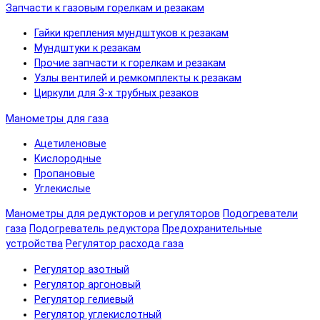
Запчасти к газовым горелкам и резакам
Гайки крепления мундштуков к резакам
Мундштуки к резакам
Прочие запчасти к горелкам и резакам
Узлы вентилей и ремкомплекты к резакам
Циркули для 3-х трубных резаков
Манометры для газа
Ацетиленовые
Кислородные
Пропановые
Углекислые
Манометры для редукторов и регуляторов
Подогреватели
газа
Подогреватель редуктора
Предохранительные
устройства
Регулятор расхода газа
Регулятор азотный
Регулятор аргоновый
Регулятор гелиевый
Регулятор углекислотный