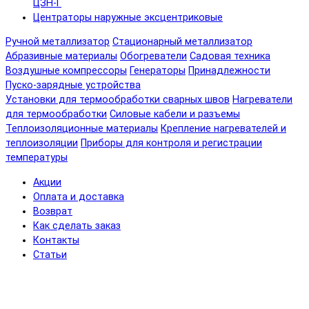
ЦЗН-Г
Центраторы наружные эксцентриковые
Ручной металлизатор
Стационарный металлизатор
Абразивные материалы
Обогреватели
Садовая техника
Воздушные компрессоры
Генераторы
Принадлежности
Пуско-зарядные устройства
Установки для термообработки сварных швов
Нагреватели
для термообработки
Силовые кабели и разъемы
Теплоизоляционные материалы
Крепление нагревателей и
теплоизоляции
Приборы для контроля и регистрации
температуры
Акции
Оплата и доставка
Возврат
Как сделать заказ
Контакты
Статьи