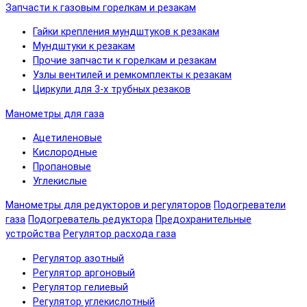
Запчасти к газовым горелкам и резакам
Гайки крепления мундштуков к резакам
Мундштуки к резакам
Прочие запчасти к горелкам и резакам
Узлы вентилей и ремкомплекты к резакам
Циркули для 3-х трубных резаков
Манометры для газа
Ацетиленовые
Кислородные
Пропановые
Углекислые
Манометры для редукторов и регуляторов
Подогреватели
газа
Подогреватель редуктора
Предохранительные
устройства
Регулятор расхода газа
Регулятор азотный
Регулятор аргоновый
Регулятор гелиевый
Регулятор углекислотный