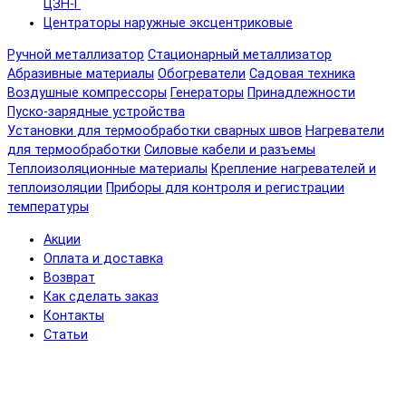
ЦЗН-Г
Центраторы наружные эксцентриковые
Ручной металлизатор
Стационарный металлизатор
Абразивные материалы
Обогреватели
Садовая техника
Воздушные компрессоры
Генераторы
Принадлежности
Пуско-зарядные устройства
Установки для термообработки сварных швов
Нагреватели
для термообработки
Силовые кабели и разъемы
Теплоизоляционные материалы
Крепление нагревателей и
теплоизоляции
Приборы для контроля и регистрации
температуры
Акции
Оплата и доставка
Возврат
Как сделать заказ
Контакты
Статьи