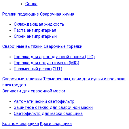
Сопла
Ролики подающие
Сварочная химия
Охлаждающая жидкость
Паста антипригарная
Спрей антипригарный
Сварочные вытяжки
Сварочные горелки
Горелка для аргонодуговой сварки (TIG)
Горелка для полуавтомата (MIG)
Плазменный резак (CUT)
Сварочные тележки
Термопеналы, печи для сушки и прокалки
электродов
Запчасти для сварочной маски
Автоматический светофильтр
Защитное стекло для сварочной маски
Светофильтр для маски сварщика
Костюм сварщика
Краги сварщика