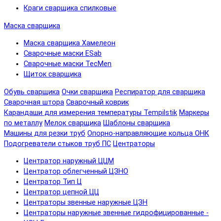
Краги сварщика спилковые
Маска сварщика
Маска сварщика Хамелеон
Сварочные маски ESab
Сварочные маски TecMen
Щиток сварщика
Обувь сварщика
Очки сварщика
Респиратор для сварщика
Сварочная штора
Сварочный коврик
Карандаши для измерения температуры Tempilstik
Маркеры
по металлу
Мелок сварщика
Шаблоны сварщика
Машины для резки труб
Опорно-направляющие кольца ОНК
Подогреватели стыков труб ПС
Центраторы
Центратор наружный ЦЦМ
Центратор облегченный ЦЗНО
Центратор Тип Ц
Центратор цепной ЦЦ
Центраторы звенные наружные ЦЗН
Центраторы наружные звенные гидрофицированные -