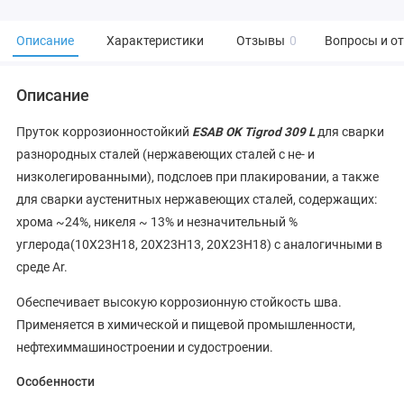
Описание
Характеристики
Отзывы
0
Вопросы и о
Описание
Пруток коррозионностойкий
ESAB OK Tigrod 309 L
для сварки
разнородных сталей (нержавеющих сталей c не- и
низколегированными), подслоев при плакировании, а также
для сварки аустенитных нержавеющих сталей, содержащих:
хрома ~24%, никеля ~ 13% и незначительный %
углерода(10Х23Н18, 20Х23Н13, 20Х23Н18) с аналогичными в
среде Ar.
Обеспечивает высокую коррозионную стойкость шва.
Применяется в химической и пищевой промышленности,
нефтехиммашиностроении и судостроении.
Особенности