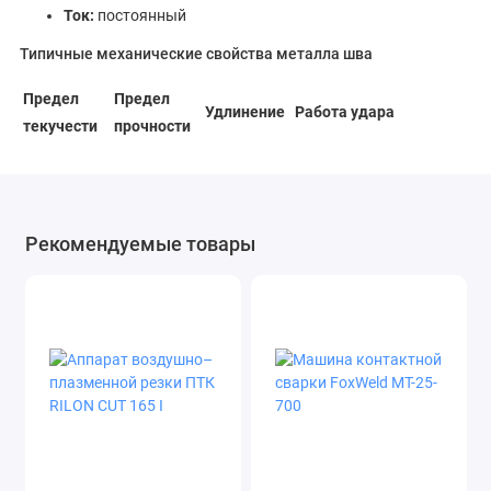
Ток:
постоянный
Типичные механические свойства металла шва
Предел
Предел
Удлинение
Работа удара
текучести
прочности
при +20oC 160 Дж/мин
430 МПа
590 МПа
40%
при -60oC 130 Дж/мин
Рекомендуемые товары