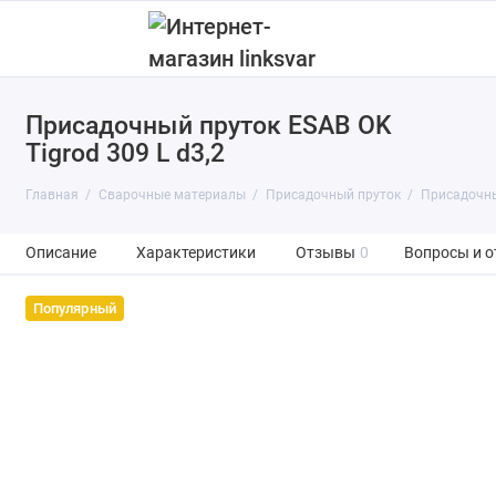
Присадочный пруток ESAB OK
Сварочные электроды
Tigrod 309 L d3,2
Сварочная проволока
Главная
Сварочные материалы
Присадочный пруток
Присадочный
Присадочный пруток
Описание
Характеристики
Отзывы
0
Вопросы и о
Вольфрамовые электроды
Популярный
Флюс