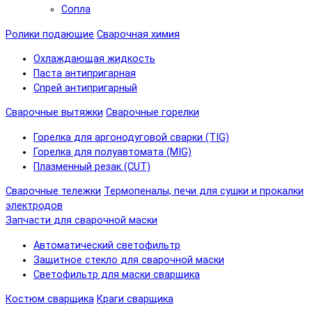
Сопла
Ролики подающие
Сварочная химия
Охлаждающая жидкость
Паста антипригарная
Спрей антипригарный
Сварочные вытяжки
Сварочные горелки
Горелка для аргонодуговой сварки (TIG)
Горелка для полуавтомата (MIG)
Плазменный резак (CUT)
Сварочные тележки
Термопеналы, печи для сушки и прокалки
электродов
Запчасти для сварочной маски
Автоматический светофильтр
Защитное стекло для сварочной маски
Светофильтр для маски сварщика
Костюм сварщика
Краги сварщика