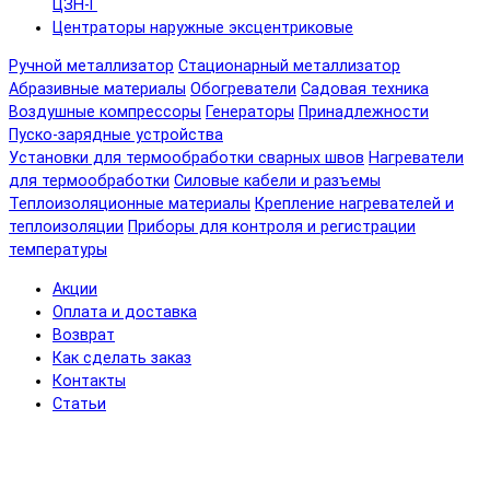
ЦЗН-Г
Центраторы наружные эксцентриковые
Ручной металлизатор
Стационарный металлизатор
Абразивные материалы
Обогреватели
Садовая техника
Воздушные компрессоры
Генераторы
Принадлежности
Пуско-зарядные устройства
Установки для термообработки сварных швов
Нагреватели
для термообработки
Силовые кабели и разъемы
Теплоизоляционные материалы
Крепление нагревателей и
теплоизоляции
Приборы для контроля и регистрации
температуры
Акции
Оплата и доставка
Возврат
Как сделать заказ
Контакты
Статьи