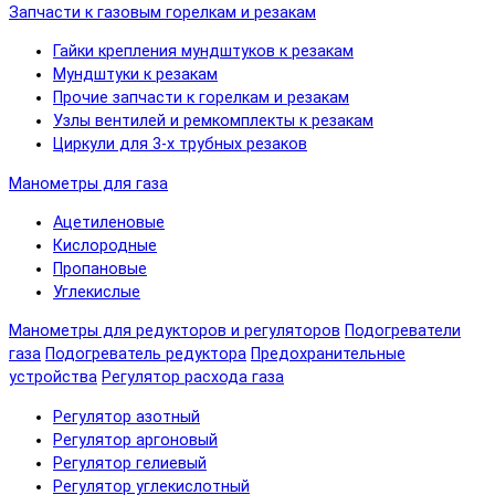
Запчасти к газовым горелкам и резакам
Гайки крепления мундштуков к резакам
Мундштуки к резакам
Прочие запчасти к горелкам и резакам
Узлы вентилей и ремкомплекты к резакам
Циркули для 3-х трубных резаков
Манометры для газа
Ацетиленовые
Кислородные
Пропановые
Углекислые
Манометры для редукторов и регуляторов
Подогреватели
газа
Подогреватель редуктора
Предохранительные
устройства
Регулятор расхода газа
Регулятор азотный
Регулятор аргоновый
Регулятор гелиевый
Регулятор углекислотный