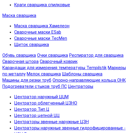
Краги сварщика спилковые
Маска сварщика
Маска сварщика Хамелеон
Сварочные маски ESab
Сварочные маски TecMen
Щиток сварщика
Обувь сварщика
Очки сварщика
Респиратор для сварщика
Сварочная штора
Сварочный коврик
Карандаши для измерения температуры Tempilstik
Маркеры
по металлу
Мелок сварщика
Шаблоны сварщика
Машины для резки труб
Опорно-направляющие кольца ОНК
Подогреватели стыков труб ПС
Центраторы
Центратор наружный ЦЦМ
Центратор облегченный ЦЗНО
Центратор Тип Ц
Центратор цепной ЦЦ
Центраторы звенные наружные ЦЗН
Центраторы наружные звенные гидрофицированные -