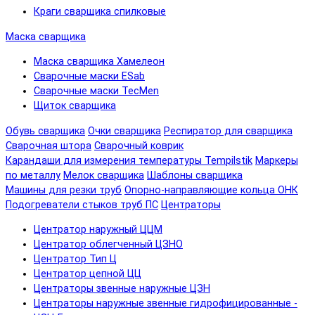
Краги сварщика спилковые
Маска сварщика
Маска сварщика Хамелеон
Сварочные маски ESab
Сварочные маски TecMen
Щиток сварщика
Обувь сварщика
Очки сварщика
Респиратор для сварщика
Сварочная штора
Сварочный коврик
Карандаши для измерения температуры Tempilstik
Маркеры
по металлу
Мелок сварщика
Шаблоны сварщика
Машины для резки труб
Опорно-направляющие кольца ОНК
Подогреватели стыков труб ПС
Центраторы
Центратор наружный ЦЦМ
Центратор облегченный ЦЗНО
Центратор Тип Ц
Центратор цепной ЦЦ
Центраторы звенные наружные ЦЗН
Центраторы наружные звенные гидрофицированные -