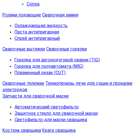
Сопла
Ролики подающие
Сварочная химия
Охлаждающая жидкость
Паста антипригарная
Спрей антипригарный
Сварочные вытяжки
Сварочные горелки
Горелка для аргонодуговой сварки (TIG)
Горелка для полуавтомата (MIG)
Плазменный резак (CUT)
Сварочные тележки
Термопеналы, печи для сушки и прокалки
электродов
Запчасти для сварочной маски
Автоматический светофильтр
Защитное стекло для сварочной маски
Светофильтр для маски сварщика
Костюм сварщика
Краги сварщика