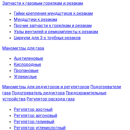
Запчасти к газовым горелкам и резакам
Гайки крепления мундштуков к резакам
Мундштуки к резакам
Прочие запчасти к горелкам и резакам
Узлы вентилей и ремкомплекты к резакам
Циркули для 3-х трубных резаков
Манометры для газа
Ацетиленовые
Кислородные
Пропановые
Углекислые
Манометры для редукторов и регуляторов
Подогреватели
газа
Подогреватель редуктора
Предохранительные
устройства
Регулятор расхода газа
Регулятор азотный
Регулятор аргоновый
Регулятор гелиевый
Регулятор углекислотный