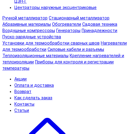
ЦЗН-Г
Центраторы наружные эксцентриковые
Ручной металлизатор
Стационарный металлизатор
Абразивные материалы
Обогреватели
Садовая техника
Воздушные компрессоры
Генераторы
Принадлежности
Пуско-зарядные устройства
Установки для термообработки сварных швов
Нагреватели
для термообработки
Силовые кабели и разъемы
Теплоизоляционные материалы
Крепление нагревателей и
теплоизоляции
Приборы для контроля и регистрации
температуры
Акции
Оплата и доставка
Возврат
Как сделать заказ
Контакты
Статьи