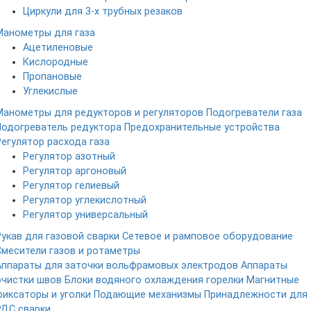
Циркули для 3-х трубных резаков
Манометры для газа
Ацетиленовые
Кислородные
Пропановые
Углекислые
Манометры для редукторов и регуляторов
Подогреватели газа
Подогреватель редуктора
Предохранительные устройства
Регулятор расхода газа
Регулятор азотный
Регулятор аргоновый
Регулятор гелиевый
Регулятор углекислотный
Регулятор универсальный
Рукав для газовой сварки
Сетевое и рамповое оборудование
Смесители газов и ротаметры
Аппараты для заточки вольфрамовых электродов
Аппараты
очистки швов
Блоки водяного охлаждения горелки
Магнитные
фиксаторы и уголки
Подающие механизмы
Принадлежности для
РДС сварки