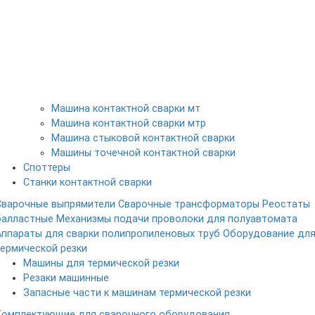
Машина контактной сварки мт
Машина контактной сварки мтр
Машина стыковой контактной сварки
Машины точечной контактной сварки
Споттеры
Станки контактной сварки
Сварочные выпрямители
Сварочные трансформаторы
Реостаты
балластные
Механизмы подачи проволоки для полуавтомата
Аппараты для сварки полипропиленовых труб
Оборудование дл
термической резки
Машины для термической резки
Резаки машинные
Запасные части к машинам термической резки
Комплектующие для сварочного оборудования