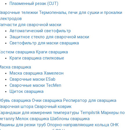
Плазменный резак (CUT)
Сварочные тележки
Термопеналы, печи для сушки и прокалки
электродов
Запчасти для сварочной маски
Автоматический светофильтр
Защитное стекло для сварочной маски
Светофильтр для маски сварщика
Костюм сварщика
Краги сварщика
Краги сварщика спилковые
Маска сварщика
Маска сварщика Хамелеон
Сварочные маски ESab
Сварочные маски TecMen
Щиток сварщика
Обувь сварщика
Очки сварщика
Респиратор для сварщика
Сварочная штора
Сварочный коврик
Карандаши для измерения температуры Tempilstik
Маркеры по
металлу
Мелок сварщика
Шаблоны сварщика
Машины для резки труб
Опорно-направляющие кольца ОНК