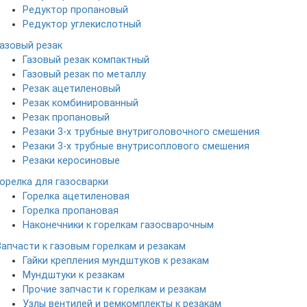
Редуктор пропановый
Редуктор углекислотный
Газовый резак
Газовый резак компактный
Газовый резак по металлу
Резак ацетиленовый
Резак комбинированный
Резак пропановый
Резаки 3-х трубные внутриголовочного смешения
Резаки 3-х трубные внутрисоплового смешения
Резаки керосиновые
Горелка для газосварки
Горелка ацетиленовая
Горелка пропановая
Наконечники к горелкам газосварочным
Запчасти к газовым горелкам и резакам
Гайки крепления мундштуков к резакам
Мундштуки к резакам
Прочие запчасти к горелкам и резакам
Узлы вентилей и ремкомплекты к резакам