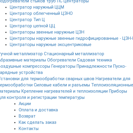
Подогреватели стыков труб ПС
Центраторы
Центратор наружный ЦЦМ
Центратор облегченный ЦЗНО
Центратор Тип Ц
Центратор цепной ЦЦ
Центраторы звенные наружные ЦЗН
Центраторы наружные звенные гидрофицированные - ЦЗН-
Центраторы наружные эксцентриковые
Ручной металлизатор
Стационарный металлизатор
Абразивные материалы
Обогреватели
Садовая техника
Воздушные компрессоры
Генераторы
Принадлежности
Пуско-
зарядные устройства
Установки для термообработки сварных швов
Нагреватели для
термообработки
Силовые кабели и разъемы
Теплоизоляционны
материалы
Крепление нагревателей и теплоизоляции
Приборы
для контроля и регистрации температуры
Акции
Оплата и доставка
Возврат
Как сделать заказ
Контакты