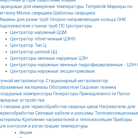
Сварочная штора
Сварочный коврик
Карандаши для измерения температуры Tempilstik
Маркеры по
металлу
Мелок сварщика
Шаблоны сварщика
Машины для резки труб
Опорно-направляющие кольца ОНК
Подогреватели стыков труб ПС
Центраторы
Центратор наружный ЦЦМ
Центратор облегченный ЦЗНО
Центратор Тип Ц
Центратор цепной ЦЦ
Центраторы звенные наружные ЦЗН
Центраторы наружные звенные гидрофицированные - ЦЗН-
Центраторы наружные эксцентриковые
Ручной металлизатор
Стационарный металлизатор
Абразивные материалы
Обогреватели
Садовая техника
Воздушные компрессоры
Генераторы
Принадлежности
Пуско-
зарядные устройства
Установки для термообработки сварных швов
Нагреватели для
термообработки
Силовые кабели и разъемы
Теплоизоляционны
материалы
Крепление нагревателей и теплоизоляции
Приборы
для контроля и регистрации температуры
Акции