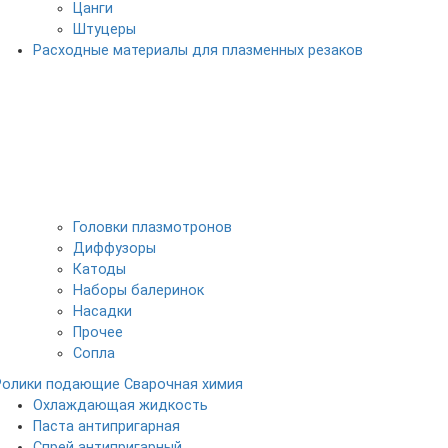
Цанги
Штуцеры
Расходные материалы для плазменных резаков
Головки плазмотронов
Диффузоры
Катоды
Наборы балеринок
Насадки
Прочее
Сопла
Ролики подающие
Сварочная химия
Охлаждающая жидкость
Паста антипригарная
Спрей антипригарный