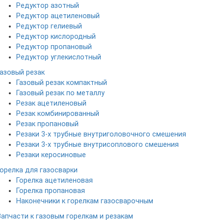
Редуктор азотный
Редуктор ацетиленовый
Редуктор гелиевый
Редуктор кислородный
Редуктор пропановый
Редуктор углекислотный
Газовый резак
Газовый резак компактный
Газовый резак по металлу
Резак ацетиленовый
Резак комбинированный
Резак пропановый
Резаки 3-х трубные внутриголовочного смешения
Резаки 3-х трубные внутрисоплового смешения
Резаки керосиновые
Горелка для газосварки
Горелка ацетиленовая
Горелка пропановая
Наконечники к горелкам газосварочным
Запчасти к газовым горелкам и резакам