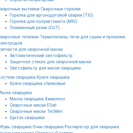
Сварочные вытяжки
Сварочные горелки
Горелка для аргонодуговой сварки (TIG)
Горелка для полуавтомата (MIG)
Плазменный резак (CUT)
Сварочные тележки
Термопеналы, печи для сушки и прокалки
электродов
Запчасти для сварочной маски
Автоматический светофильтр
Защитное стекло для сварочной маски
Светофильтр для маски сварщика
Костюм сварщика
Краги сварщика
Краги сварщика спилковые
Маска сварщика
Маска сварщика Хамелеон
Сварочные маски ESab
Сварочные маски TecMen
Щиток сварщика
Обувь сварщика
Очки сварщика
Респиратор для сварщика