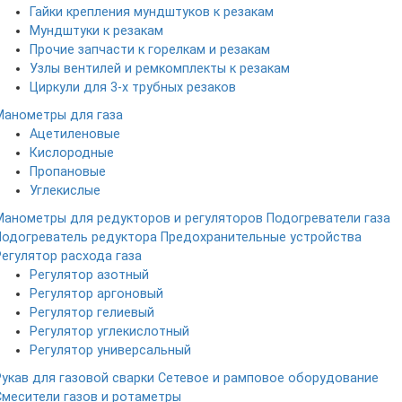
Гайки крепления мундштуков к резакам
Мундштуки к резакам
Прочие запчасти к горелкам и резакам
Узлы вентилей и ремкомплекты к резакам
Циркули для 3-х трубных резаков
Манометры для газа
Ацетиленовые
Кислородные
Пропановые
Углекислые
Манометры для редукторов и регуляторов
Подогреватели газа
Подогреватель редуктора
Предохранительные устройства
Регулятор расхода газа
Регулятор азотный
Регулятор аргоновый
Регулятор гелиевый
Регулятор углекислотный
Регулятор универсальный
Рукав для газовой сварки
Сетевое и рамповое оборудование
Смесители газов и ротаметры