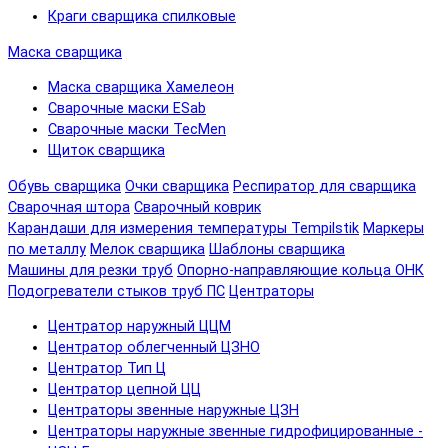
Краги сварщика спилковые
Маска сварщика
Маска сварщика Хамелеон
Сварочные маски ESab
Сварочные маски TecMen
Щиток сварщика
Обувь сварщика
Очки сварщика
Респиратор для сварщика
Сварочная штора
Сварочный коврик
Карандаши для измерения температуры Tempilstik
Маркеры
по металлу
Мелок сварщика
Шаблоны сварщика
Машины для резки труб
Опорно-направляющие кольца ОНК
Подогреватели стыков труб ПС
Центраторы
Центратор наружный ЦЦМ
Центратор облегченный ЦЗНО
Центратор Тип Ц
Центратор цепной ЦЦ
Центраторы звенные наружные ЦЗН
Центраторы наружные звенные гидрофицированные -