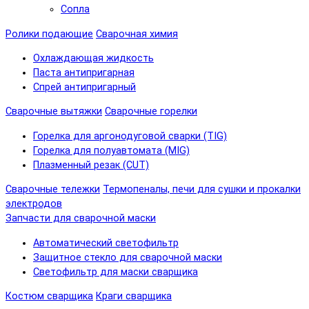
Сопла
Ролики подающие
Сварочная химия
Охлаждающая жидкость
Паста антипригарная
Спрей антипригарный
Сварочные вытяжки
Сварочные горелки
Горелка для аргонодуговой сварки (TIG)
Горелка для полуавтомата (MIG)
Плазменный резак (CUT)
Сварочные тележки
Термопеналы, печи для сушки и прокалки
электродов
Запчасти для сварочной маски
Автоматический светофильтр
Защитное стекло для сварочной маски
Светофильтр для маски сварщика
Костюм сварщика
Краги сварщика