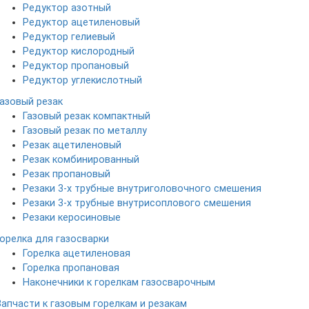
Редуктор азотный
Редуктор ацетиленовый
Редуктор гелиевый
Редуктор кислородный
Редуктор пропановый
Редуктор углекислотный
Газовый резак
Газовый резак компактный
Газовый резак по металлу
Резак ацетиленовый
Резак комбинированный
Резак пропановый
Резаки 3-х трубные внутриголовочного смешения
Резаки 3-х трубные внутрисоплового смешения
Резаки керосиновые
Горелка для газосварки
Горелка ацетиленовая
Горелка пропановая
Наконечники к горелкам газосварочным
Запчасти к газовым горелкам и резакам