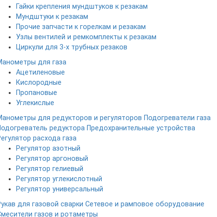
Гайки крепления мундштуков к резакам
Мундштуки к резакам
Прочие запчасти к горелкам и резакам
Узлы вентилей и ремкомплекты к резакам
Циркули для 3-х трубных резаков
Манометры для газа
Ацетиленовые
Кислородные
Пропановые
Углекислые
Манометры для редукторов и регуляторов
Подогреватели газа
Подогреватель редуктора
Предохранительные устройства
Регулятор расхода газа
Регулятор азотный
Регулятор аргоновый
Регулятор гелиевый
Регулятор углекислотный
Регулятор универсальный
Рукав для газовой сварки
Сетевое и рамповое оборудование
Смесители газов и ротаметры