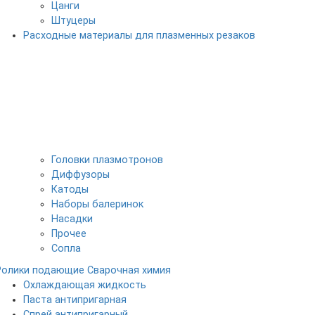
Цанги
Штуцеры
Расходные материалы для плазменных резаков
Головки плазмотронов
Диффузоры
Катоды
Наборы балеринок
Насадки
Прочее
Сопла
Ролики подающие
Сварочная химия
Охлаждающая жидкость
Паста антипригарная
Спрей антипригарный