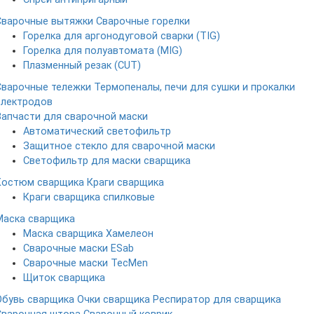
Сварочные вытяжки
Сварочные горелки
Горелка для аргонодуговой сварки (TIG)
Горелка для полуавтомата (MIG)
Плазменный резак (CUT)
Сварочные тележки
Термопеналы, печи для сушки и прокалки
электродов
Запчасти для сварочной маски
Автоматический светофильтр
Защитное стекло для сварочной маски
Светофильтр для маски сварщика
Костюм сварщика
Краги сварщика
Краги сварщика спилковые
Маска сварщика
Маска сварщика Хамелеон
Сварочные маски ESab
Сварочные маски TecMen
Щиток сварщика
Обувь сварщика
Очки сварщика
Респиратор для сварщика