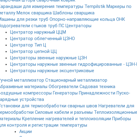
Сварочная штора
Сварочный коврик
Карандаши для измерения температуры Tempilstik
Маркеры по
металлу
Мелок сварщика
Шаблоны сварщика
Машины для резки труб
Опорно-направляющие кольца ОНК
Подогреватели стыков труб ПС
Центраторы
Центратор наружный ЦЦМ
Центратор облегченный ЦЗНО
Центратор Тип Ц
Центратор цепной ЦЦ
Центраторы звенные наружные ЦЗН
Центраторы наружные звенные гидрофицированные - ЦЗН-
Центраторы наружные эксцентриковые
Ручной металлизатор
Стационарный металлизатор
Абразивные материалы
Обогреватели
Садовая техника
Воздушные компрессоры
Генераторы
Принадлежности
Пуско-
зарядные устройства
Установки для термообработки сварных швов
Нагреватели для
термообработки
Силовые кабели и разъемы
Теплоизоляционны
материалы
Крепление нагревателей и теплоизоляции
Приборы
для контроля и регистрации температуры
Акции