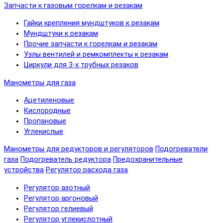
Запчасти к газовым горелкам и резакам
Гайки крепления мундштуков к резакам
Мундштуки к резакам
Прочие запчасти к горелкам и резакам
Узлы вентилей и ремкомплекты к резакам
Циркули для 3-х трубных резаков
Манометры для газа
Ацетиленовые
Кислородные
Пропановые
Углекислые
Манометры для редукторов и регуляторов
Подогреватели
газа
Подогреватель редуктора
Предохранительные
устройства
Регулятор расхода газа
Регулятор азотный
Регулятор аргоновый
Регулятор гелиевый
Регулятор углекислотный