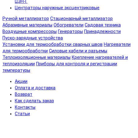
ЦЗН-Г
Центраторы наружные эксцентриковые
Ручной металлизатор
Стационарный металлизатор
Абразивные материалы
Обогреватели
Садовая техника
Воздушные компрессоры
Генераторы
Принадлежности
Пуско-зарядные устройства
Установки для термообработки сварных швов
Нагреватели
для термообработки
Силовые кабели и разъемы
Теплоизоляционные материалы
Крепление нагревателей и
теплоизоляции
Приборы для контроля и регистрации
температуры
Акции
Оплата и доставка
Возврат
Как сделать заказ
Контакты
Статьи