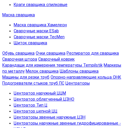
Краги сварщика спилковые
Маска сварщика
Маска сварщика Хамелеон
Сварочные маски ESab
Сварочные маски TecMen
Щиток сварщика
Обувь сварщика
Очки сварщика
Респиратор для сварщика
Сварочная штора
Сварочный коврик
Карандаши для измерения температуры Tempilstik
Маркеры
по металлу
Мелок сварщика
Шаблоны сварщика
Машины для резки труб
Опорно-направляющие кольца ОНК
Подогреватели стыков труб ПС
Центраторы
Центратор наружный ЦЦМ
Центратор облегченный ЦЗНО
Центратор Тип Ц
Центратор цепной ЦЦ
Центраторы звенные наружные ЦЗН
Центраторы наружные звенные гидрофицированные -