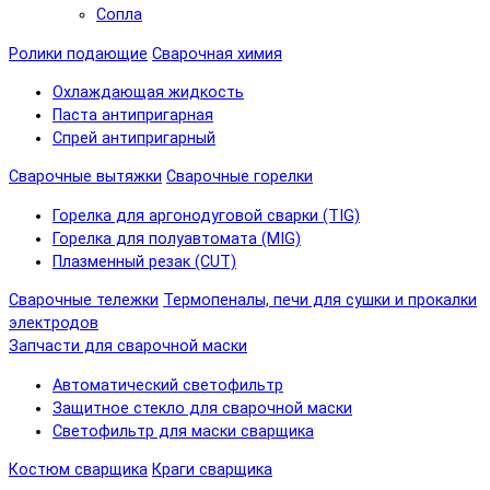
Сопла
Ролики подающие
Сварочная химия
Охлаждающая жидкость
Паста антипригарная
Спрей антипригарный
Сварочные вытяжки
Сварочные горелки
Горелка для аргонодуговой сварки (TIG)
Горелка для полуавтомата (MIG)
Плазменный резак (CUT)
Сварочные тележки
Термопеналы, печи для сушки и прокалки
электродов
Запчасти для сварочной маски
Автоматический светофильтр
Защитное стекло для сварочной маски
Светофильтр для маски сварщика
Костюм сварщика
Краги сварщика