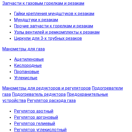
Запчасти к газовым горелкам и резакам
Гайки крепления мундштуков к резакам
Мундштуки к резакам
Прочие запчасти к горелкам и резакам
Узлы вентилей и ремкомплекты к резакам
Циркули для 3-х трубных резаков
Манометры для газа
Ацетиленовые
Кислородные
Пропановые
Углекислые
Манометры для редукторов и регуляторов
Подогреватели
газа
Подогреватель редуктора
Предохранительные
устройства
Регулятор расхода газа
Регулятор азотный
Регулятор аргоновый
Регулятор гелиевый
Регулятор углекислотный