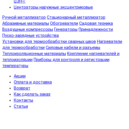
ЦЗН-Г
Центраторы наружные эксцентриковые
Ручной металлизатор
Стационарный металлизатор
Абразивные материалы
Обогреватели
Садовая техника
Воздушные компрессоры
Генераторы
Принадлежности
Пуско-зарядные устройства
Установки для термообработки сварных швов
Нагреватели
для термообработки
Силовые кабели и разъемы
Теплоизоляционные материалы
Крепление нагревателей и
теплоизоляции
Приборы для контроля и регистрации
температуры
Акции
Оплата и доставка
Возврат
Как сделать заказ
Контакты
Статьи