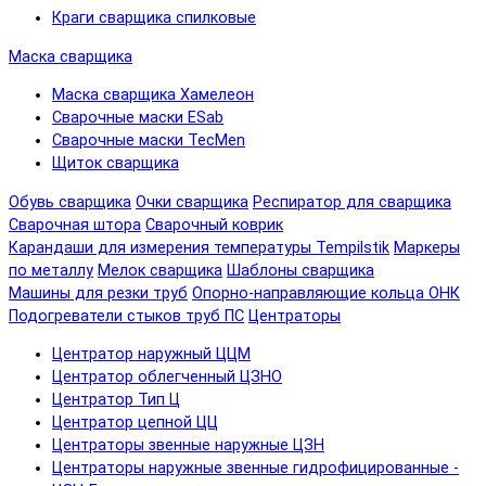
Краги сварщика спилковые
Маска сварщика
Маска сварщика Хамелеон
Сварочные маски ESab
Сварочные маски TecMen
Щиток сварщика
Обувь сварщика
Очки сварщика
Респиратор для сварщика
Сварочная штора
Сварочный коврик
Карандаши для измерения температуры Tempilstik
Маркеры
по металлу
Мелок сварщика
Шаблоны сварщика
Машины для резки труб
Опорно-направляющие кольца ОНК
Подогреватели стыков труб ПС
Центраторы
Центратор наружный ЦЦМ
Центратор облегченный ЦЗНО
Центратор Тип Ц
Центратор цепной ЦЦ
Центраторы звенные наружные ЦЗН
Центраторы наружные звенные гидрофицированные -