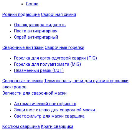
Сопла
Ролики подающие
Сварочная химия
Охлаждающая жидкость
Паста антипригарная
Спрей антипригарный
Сварочные вытяжки
Сварочные горелки
Горелка для аргонодуговой сварки (TIG)
Горелка для полуавтомата (MIG)
Плазменный резак (CUT)
Сварочные тележки
Термопеналы, печи для сушки и прокалки
электродов
Запчасти для сварочной маски
Автоматический светофильтр
Защитное стекло для сварочной маски
Светофильтр для маски сварщика
Костюм сварщика
Краги сварщика