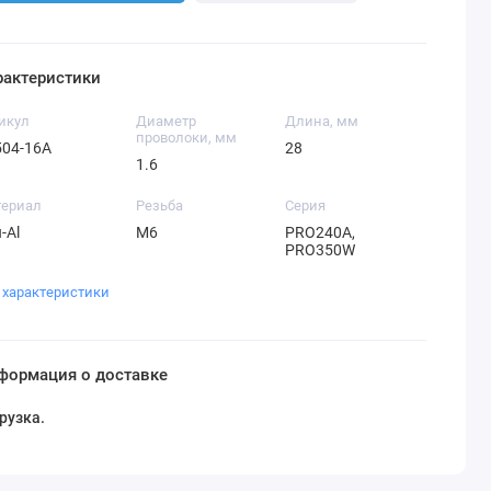
рактеристики
икул
Диаметр
Длина, мм
проволоки, мм
504-16A
28
1.6
териал
Резьба
Серия
-Al
M6
PRO240A,
PRO350W
 характеристики
формация о доставке
рузка...