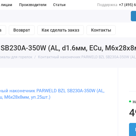
 лицам
Производители
Статьи
Поддержка
+7 (495) 
а
Возврат
Как сделать заказ
Контакты
B230A-350W (AL, d1.6мм, ECu, M6x28x8м
риалы для горелок
Контактный наконечник PARWELD BZL SB230A-350W (AL, 
Н
4