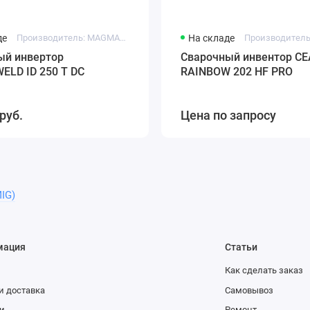
де
Производитель: MAGMAWELD
На складе
Производитель
ый инвертор
Сварочный инвентор CE
LD ID 250 T DC
RAINBOW 202 HF PRO
руб.
Цена по запросу
IG)
мация
Статьи
Как сделать заказ
и доставка
Самовывоз
и
Ремонт