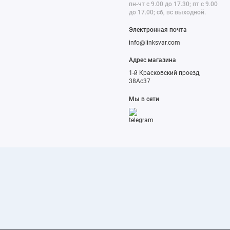
пн-чт с 9.00 до 17.30; пт с 9.00
до 17.00; сб, вс выходной.
Электронная почта
info@linksvar.com
Адрес магазина
1-й Красковский проезд,
38Ас37
Мы в сети