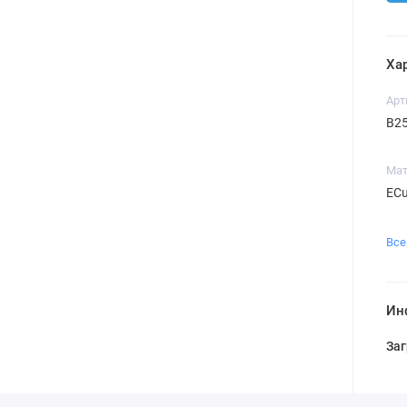
Ха
Арт
B2
Ма
ECu
Все
Ин
Заг