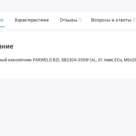
ие
Характеристики
Отзывы
0
Вопросы и ответы
0
ание
ый наконечник PARWELD BZL SB230A-350W (AL, d1.6мм, ECu, M6x28x