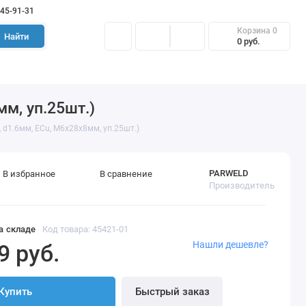
645-91-31
Корзина
0
Найти
0 руб.
м, уп.25шт.)
d1.6мм, ECu, M6x28x8мм, уп.25шт.)
PARWELD
В избранное
В сравнение
Производитель
а складе
Код товара: 45421-01
Нашли дешевле?
9 руб.
Купить
Быстрый заказ