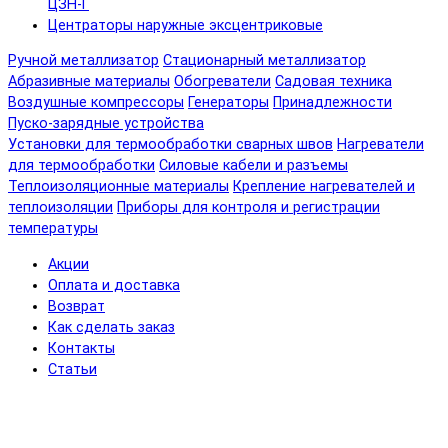
ЦЗН-Г
Центраторы наружные эксцентриковые
Ручной металлизатор
Стационарный металлизатор
Абразивные материалы
Обогреватели
Садовая техника
Воздушные компрессоры
Генераторы
Принадлежности
Пуско-зарядные устройства
Установки для термообработки сварных швов
Нагреватели
для термообработки
Силовые кабели и разъемы
Теплоизоляционные материалы
Крепление нагревателей и
теплоизоляции
Приборы для контроля и регистрации
температуры
Акции
Оплата и доставка
Возврат
Как сделать заказ
Контакты
Статьи