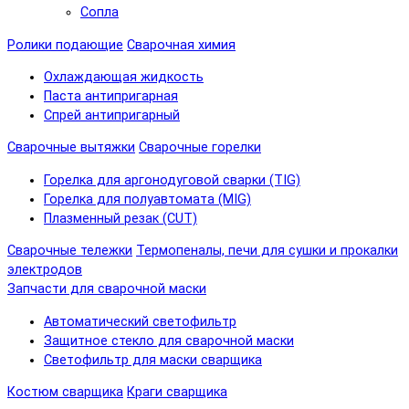
Сопла
Ролики подающие
Сварочная химия
Охлаждающая жидкость
Паста антипригарная
Спрей антипригарный
Сварочные вытяжки
Сварочные горелки
Горелка для аргонодуговой сварки (TIG)
Горелка для полуавтомата (MIG)
Плазменный резак (CUT)
Сварочные тележки
Термопеналы, печи для сушки и прокалки
электродов
Запчасти для сварочной маски
Автоматический светофильтр
Защитное стекло для сварочной маски
Светофильтр для маски сварщика
Костюм сварщика
Краги сварщика