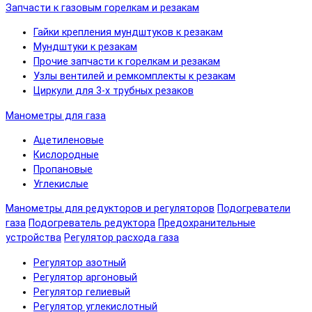
Запчасти к газовым горелкам и резакам
Гайки крепления мундштуков к резакам
Мундштуки к резакам
Прочие запчасти к горелкам и резакам
Узлы вентилей и ремкомплекты к резакам
Циркули для 3-х трубных резаков
Манометры для газа
Ацетиленовые
Кислородные
Пропановые
Углекислые
Манометры для редукторов и регуляторов
Подогреватели
газа
Подогреватель редуктора
Предохранительные
устройства
Регулятор расхода газа
Регулятор азотный
Регулятор аргоновый
Регулятор гелиевый
Регулятор углекислотный