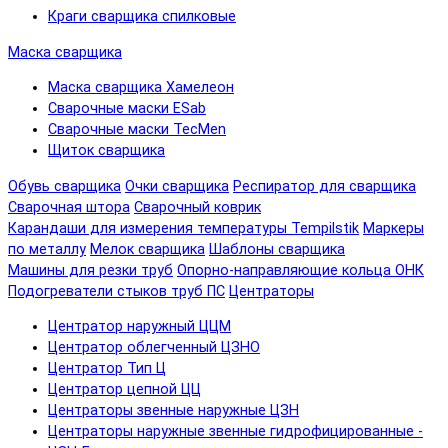
Краги сварщика спилковые
Маска сварщика
Маска сварщика Хамелеон
Сварочные маски ESab
Сварочные маски TecMen
Щиток сварщика
Обувь сварщика
Очки сварщика
Респиратор для сварщика
Сварочная штора
Сварочный коврик
Карандаши для измерения температуры Tempilstik
Маркеры
по металлу
Мелок сварщика
Шаблоны сварщика
Машины для резки труб
Опорно-направляющие кольца ОНК
Подогреватели стыков труб ПС
Центраторы
Центратор наружный ЦЦМ
Центратор облегченный ЦЗНО
Центратор Тип Ц
Центратор цепной ЦЦ
Центраторы звенные наружные ЦЗН
Центраторы наружные звенные гидрофицированные -