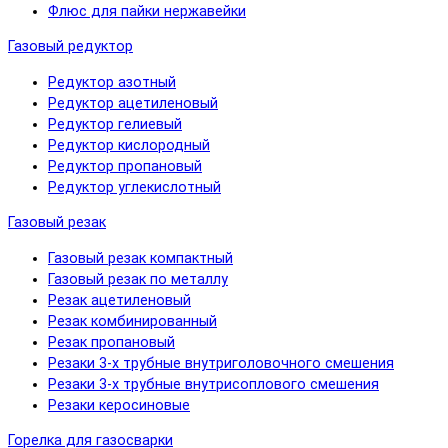
Флюс для пайки нержавейки
Газовый редуктор
Редуктор азотный
Редуктор ацетиленовый
Редуктор гелиевый
Редуктор кислородный
Редуктор пропановый
Редуктор углекислотный
Газовый резак
Газовый резак компактный
Газовый резак по металлу
Резак ацетиленовый
Резак комбинированный
Резак пропановый
Резаки 3-х трубные внутриголовочного смешения
Резаки 3-х трубные внутрисоплового смешения
Резаки керосиновые
Горелка для газосварки