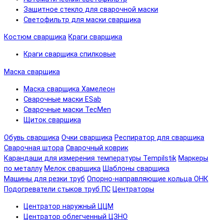
Защитное стекло для сварочной маски
Светофильтр для маски сварщика
Костюм сварщика
Краги сварщика
Краги сварщика спилковые
Маска сварщика
Маска сварщика Хамелеон
Сварочные маски ESab
Сварочные маски TecMen
Щиток сварщика
Обувь сварщика
Очки сварщика
Респиратор для сварщика
Сварочная штора
Сварочный коврик
Карандаши для измерения температуры Tempilstik
Маркеры
по металлу
Мелок сварщика
Шаблоны сварщика
Машины для резки труб
Опорно-направляющие кольца ОНК
Подогреватели стыков труб ПС
Центраторы
Центратор наружный ЦЦМ
Центратор облегченный ЦЗНО