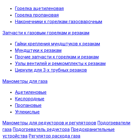
Горелка ацетиленовая
Горелка пропановая
Наконечники к горелкам газосварочным
Запчасти к газовым горелкам и резакам
Гайки крепления мундштуков к резакам
Мундштуки к резакам
Прочие запчасти к горелкам и резакам
Узлы вентилей и ремкомплекты к резакам
Циркули для 3-х трубных резаков
Манометры для газа
Ацетиленовые
Кислородные
Пропановые
Углекислые
Манометры для редукторов и регуляторов
Подогреватели
газа
Подогреватель редуктора
Предохранительные
устройства
Регулятор расхода газа