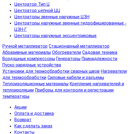
Центратор Тип Ц
Центратор цепной ЦЦ
Центраторы звенные наружные ЦЗН
Центраторы наружные звенные гидрофицированные -
ЦЗН-Г
Центраторы наружные эксцентриковые
Ручной металлизатор
Стационарный металлизатор
Абразивные материалы
Обогреватели
Садовая техника
Воздушные компрессоры
Генераторы
Принадлежности
Пуско-зарядные устройства
Установки для термообработки сварных швов
Нагреватели
для термообработки
Силовые кабели и разъемы
Теплоизоляционные материалы
Крепление нагревателей и
теплоизоляции
Приборы для контроля и регистрации
температуры
Акции
Оплата и доставка
Возврат
Как сделать заказ
Контакты