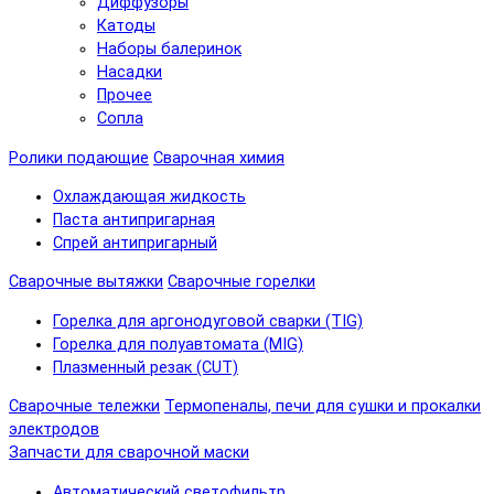
Диффузоры
Катоды
Наборы балеринок
Насадки
Прочее
Сопла
Ролики подающие
Сварочная химия
Охлаждающая жидкость
Паста антипригарная
Спрей антипригарный
Сварочные вытяжки
Сварочные горелки
Горелка для аргонодуговой сварки (TIG)
Горелка для полуавтомата (MIG)
Плазменный резак (CUT)
Сварочные тележки
Термопеналы, печи для сушки и прокалки
электродов
Запчасти для сварочной маски
Автоматический светофильтр