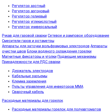
Регулятор азотный
Регулятор аргоновый
Регулятор гелиевый
Регулятор углекислотный
Регулятор универсальный
Рукав для газовой сварки
Сетевое и рамповое оборудование
Смесители газов и ротаметры
Аппараты для заточки вольфрамовых электродов
Аппараты
очистки швов
Блоки водяного охлаждения горелки
Магнитные фиксаторы и уголки
Подающие механизмы
Принадлежности для РДС сварки
Держатель электродов
Кабельные разъемы
Клемма заземления
Пульты управления для инверторов MMA
Сварочный кабель
Расходные материалы для горелок
Расходные материалы горелок для полуавтоматов