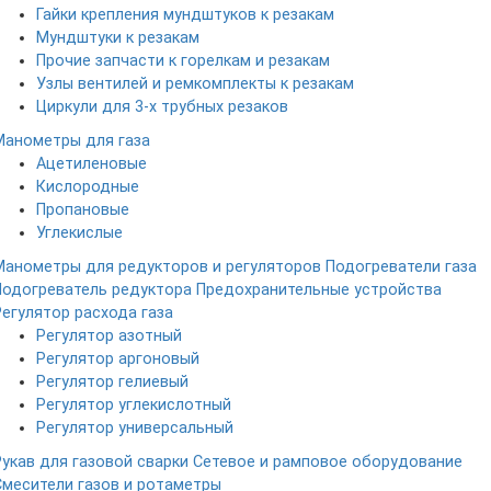
Гайки крепления мундштуков к резакам
Мундштуки к резакам
Прочие запчасти к горелкам и резакам
Узлы вентилей и ремкомплекты к резакам
Циркули для 3-х трубных резаков
Манометры для газа
Ацетиленовые
Кислородные
Пропановые
Углекислые
Манометры для редукторов и регуляторов
Подогреватели газа
Подогреватель редуктора
Предохранительные устройства
Регулятор расхода газа
Регулятор азотный
Регулятор аргоновый
Регулятор гелиевый
Регулятор углекислотный
Регулятор универсальный
Рукав для газовой сварки
Сетевое и рамповое оборудование
Смесители газов и ротаметры