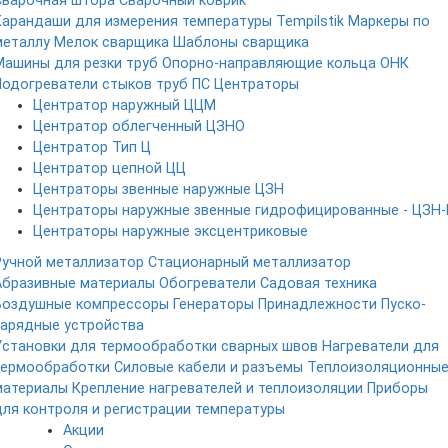
Сварочная штора
Сварочный коврик
Карандаши для измерения температуры Tempilstik
Маркеры по
металлу
Мелок сварщика
Шаблоны сварщика
Машины для резки труб
Опорно-направляющие кольца ОНК
Подогреватели стыков труб ПС
Центраторы
Центратор наружный ЦЦМ
Центратор облегченный ЦЗНО
Центратор Тип Ц
Центратор цепной ЦЦ
Центраторы звенные наружные ЦЗН
Центраторы наружные звенные гидрофицированные - ЦЗН-
Центраторы наружные эксцентриковые
Ручной металлизатор
Стационарный металлизатор
Абразивные материалы
Обогреватели
Садовая техника
Воздушные компрессоры
Генераторы
Принадлежности
Пуско-
зарядные устройства
Установки для термообработки сварных швов
Нагреватели для
термообработки
Силовые кабели и разъемы
Теплоизоляционны
материалы
Крепление нагревателей и теплоизоляции
Приборы
для контроля и регистрации температуры
Акции