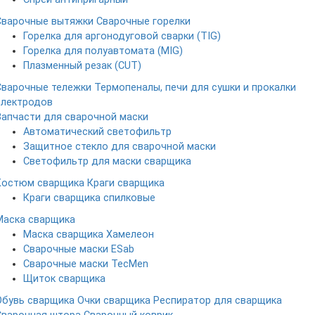
Сварочные вытяжки
Сварочные горелки
Горелка для аргонодуговой сварки (TIG)
Горелка для полуавтомата (MIG)
Плазменный резак (CUT)
Сварочные тележки
Термопеналы, печи для сушки и прокалки
электродов
Запчасти для сварочной маски
Автоматический светофильтр
Защитное стекло для сварочной маски
Светофильтр для маски сварщика
Костюм сварщика
Краги сварщика
Краги сварщика спилковые
Маска сварщика
Маска сварщика Хамелеон
Сварочные маски ESab
Сварочные маски TecMen
Щиток сварщика
Обувь сварщика
Очки сварщика
Респиратор для сварщика