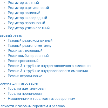
Редуктор азотный
Редуктор ацетиленовый
Редуктор гелиевый
Редуктор кислородный
Редуктор пропановый
Редуктор углекислотный
Газовый резак
Газовый резак компактный
Газовый резак по металлу
Резак ацетиленовый
Резак комбинированный
Резак пропановый
Резаки 3-х трубные внутриголовочного смешения
Резаки 3-х трубные внутрисоплового смешения
Резаки керосиновые
Горелка для газосварки
Горелка ацетиленовая
Горелка пропановая
Наконечники к горелкам газосварочным
Запчасти к газовым горелкам и резакам