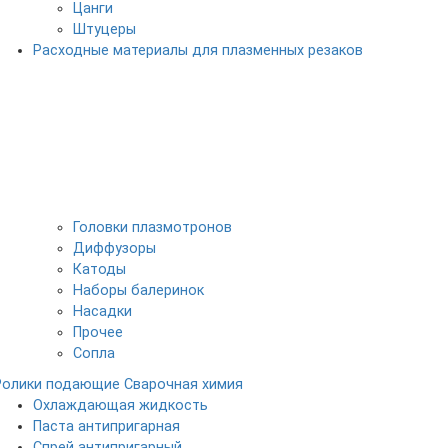
Цанги
Штуцеры
Расходные материалы для плазменных резаков
Головки плазмотронов
Диффузоры
Катоды
Наборы балеринок
Насадки
Прочее
Сопла
Ролики подающие
Сварочная химия
Охлаждающая жидкость
Паста антипригарная
Спрей антипригарный