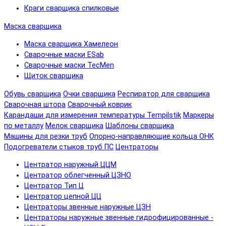
Краги сварщика спилковые
Маска сварщика
Маска сварщика Хамелеон
Сварочные маски ESab
Сварочные маски TecMen
Щиток сварщика
Обувь сварщика
Очки сварщика
Респиратор для сварщика
Сварочная штора
Сварочный коврик
Карандаши для измерения температуры Tempilstik
Маркеры
по металлу
Мелок сварщика
Шаблоны сварщика
Машины для резки труб
Опорно-направляющие кольца ОНК
Подогреватели стыков труб ПС
Центраторы
Центратор наружный ЦЦМ
Центратор облегченный ЦЗНО
Центратор Тип Ц
Центратор цепной ЦЦ
Центраторы звенные наружные ЦЗН
Центраторы наружные звенные гидрофицированные -