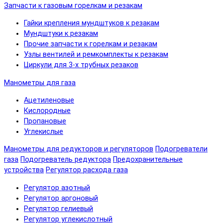
Запчасти к газовым горелкам и резакам
Гайки крепления мундштуков к резакам
Мундштуки к резакам
Прочие запчасти к горелкам и резакам
Узлы вентилей и ремкомплекты к резакам
Циркули для 3-х трубных резаков
Манометры для газа
Ацетиленовые
Кислородные
Пропановые
Углекислые
Манометры для редукторов и регуляторов
Подогреватели
газа
Подогреватель редуктора
Предохранительные
устройства
Регулятор расхода газа
Регулятор азотный
Регулятор аргоновый
Регулятор гелиевый
Регулятор углекислотный