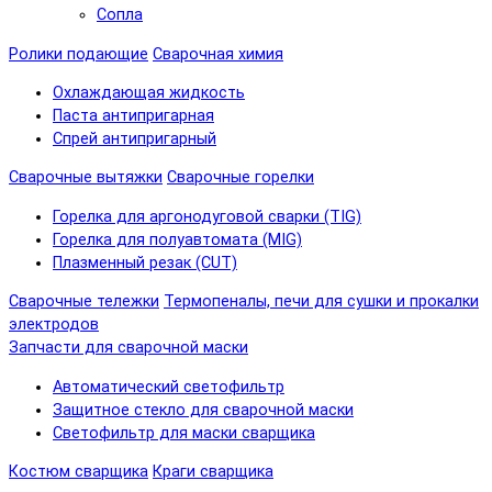
Сопла
Ролики подающие
Сварочная химия
Охлаждающая жидкость
Паста антипригарная
Спрей антипригарный
Сварочные вытяжки
Сварочные горелки
Горелка для аргонодуговой сварки (TIG)
Горелка для полуавтомата (MIG)
Плазменный резак (CUT)
Сварочные тележки
Термопеналы, печи для сушки и прокалки
электродов
Запчасти для сварочной маски
Автоматический светофильтр
Защитное стекло для сварочной маски
Светофильтр для маски сварщика
Костюм сварщика
Краги сварщика