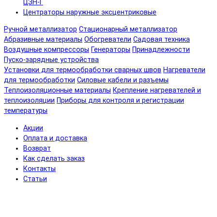
ЦЗН-Г
Центраторы наружные эксцентриковые
Ручной металлизатор
Стационарный металлизатор
Абразивные материалы
Обогреватели
Садовая техника
Воздушные компрессоры
Генераторы
Принадлежности
Пуско-зарядные устройства
Установки для термообработки сварных швов
Нагреватели
для термообработки
Силовые кабели и разъемы
Теплоизоляционные материалы
Крепление нагревателей и
теплоизоляции
Приборы для контроля и регистрации
температуры
Акции
Оплата и доставка
Возврат
Как сделать заказ
Контакты
Статьи